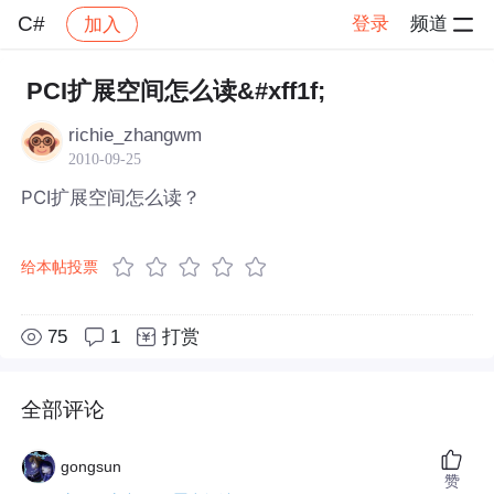
C#
登录
频道
加入
帖子详情
社区
C#
PCI扩展空间怎么读&#xff1f;
richie_zhangwm
2010-09-25
PCI扩展空间怎么读？
给本帖投票
75
1
打赏
全部评论
gongsun
赞