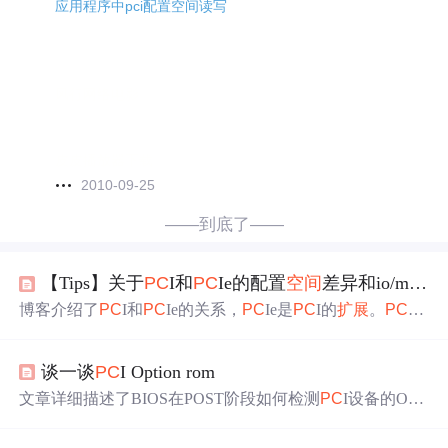
应用程序中pci配置空间读写
风行网络电影
皮皮播放器下载
2010-09-25
——到底了——
【Tips】关于
PC
I和
PC
Ie的配置
空间
差异和io/memory io
博客介绍了
PC
I和
PC
Ie的关系，
PC
Ie是
PC
I的
扩展
。
PC
I
设备配置
空间
为256字节，
PC
Ie
扩展
到4K。
PC
Ie
扩展
空间
多用于capabilities，其结构与
PC
I有区别。在
读
写方面，
PC
谈一谈
PC
I Option rom
I设备可用IO方式，
PC
Ie
扩展
空间
需用Memory IO方式，还
介绍了MMIO
读
取及与IO
读
写写入值的区别。
文章详细描述了BIOS在POST阶段如何检测
PC
I设备的Opti
onRom，
PC
IExpansionsRomBase的作用，以及UEFI中Opti
onRom的加载流程，包括
PC
I设备支持检测、OptionRom结