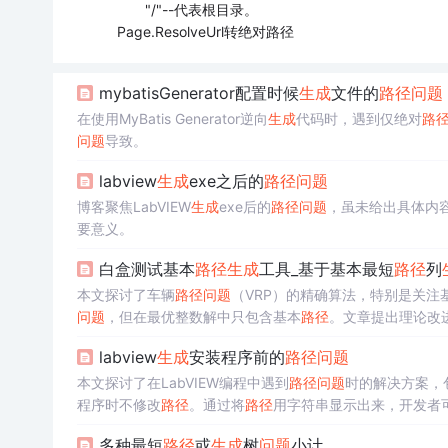
"/"--代表根目录。
Page.ResolveUrl转绝对路径
mybatisGenerator配置时候
生成
文件的
路径
问题
在使用MyBatis Generator逆向
生成
代码时，遇到仅绝对
路
问题
导致。
labview
生成
exe之后的
路径
问题
博客聚焦LabVIEW
生成
exe后的
路径
问题
，虽未给出具体内
要意义。
白盒测试基本
路径
生成
工具_基于基本最短
路径
列
本文探讨了车辆
路径
问题
（VRP）的精确算法，特别是关注
问题
，但在最优整数解中只包含基本
路径
。文章提出理论改
labview
生成
安装程序前的
路径
问题
本文探讨了在LabVIEW编程中遇到
路径
问题
时的解决方案，包括
程序时不修改
路径
。通过将
路径
用字符串显示出来，开发者
多种最短
路径
或
生成
树
问题
小计