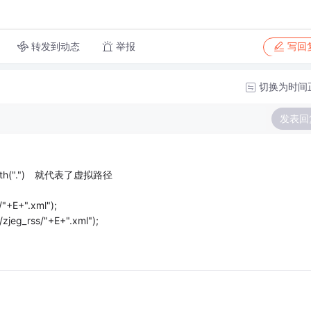
转发到动态
举报
写回
切换为时间
发表回
th(".") 就代表了虚拟路径
/"+E+".xml");
jeg_rss/"+E+".xml");