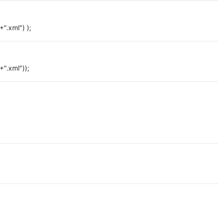
".xml") );
".xml"));