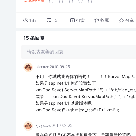
给本帖投票
137
15
打赏
分享
收藏
15 条
回复
请发表友善的回复…
pbooter
2010-09-25
不用，你试试我给你的语句！！！！！Server.MapPa
如果是asp.net 1.1 你得设置如下：
xmlDoc.Save( Server.MapPath(".") + "/gb/zjeg_rss
或者： xmlDoc.Save( Server.MapPath("..") + "/gb/z
如果是asp.net 1.1 以后版本呢：
xmlDoc.Save("~/gb/zjeg_rss/"+E+".xml" );
zjyyxxzx
2010-09-25
现在的问题是GB不在虚拟目录下，需要重新设置吗