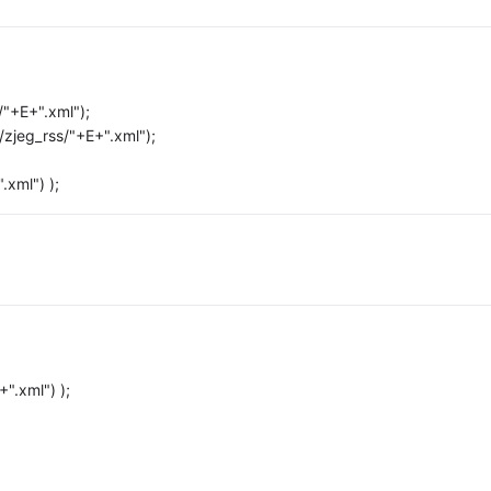
/"+E+".xml");
jeg_rss/"+E+".xml");
xml") );
".xml") );