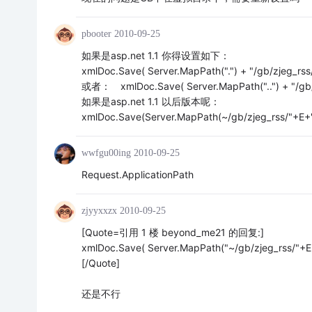
pbooter
2010-09-25
如果是asp.net 1.1 你得设置如下：
xmlDoc.Save( Server.MapPath(".") + "/gb/zjeg_rss
或者： xmlDoc.Save( Server.MapPath("..") + "/gb/z
如果是asp.net 1.1 以后版本呢：
xmlDoc.Save(Server.MapPath(~/gb/zjeg_rss/"+E+".
wwfgu00ing
2010-09-25
Request.ApplicationPath
zjyyxxzx
2010-09-25
[Quote=引用 1 楼 beyond_me21 的回复:]
xmlDoc.Save( Server.MapPath("~/gb/zjeg_rss/"+E+
[/Quote]
还是不行