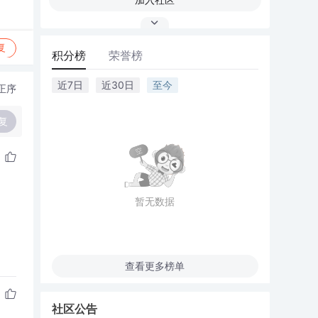
复
积分榜
荣誉榜
近7日
近30日
至今
正序
复
暂无数据
查看更多榜单
社区公告