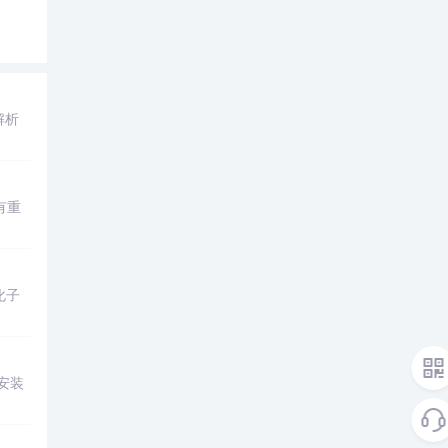
解析
有重
化子
。
安装