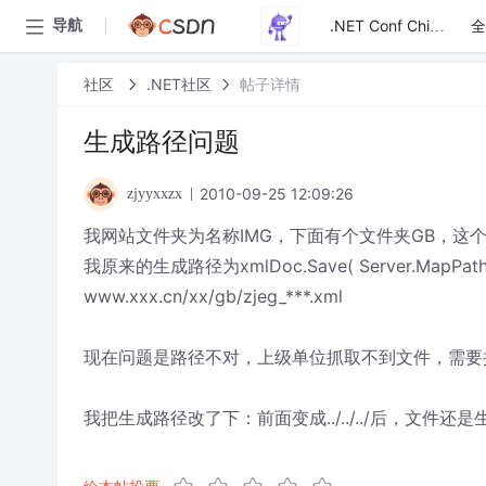
全
导航
.NET Conf China
社区
.NET社区
帖子详情
生成路径问题
2010-09-25 12:09:26
zjyyxxzx
我网站文件夹为名称IMG，下面有个文件夹GB，这
我原来的生成路径为xmlDoc.Save( Server.MapPath("
www.xxx.cn/xx/gb/zjeg_***.xml
现在问题是路径不对，上级单位抓取不到文件，需要把GB文件夹
我把生成路径改了下：前面变成../../../后，文