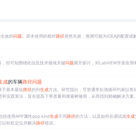
径
生效的
问题
。原本使用的相对
路径
突然失效，推测可能为IDEA的配置或
容，但可知围绕此信息技术领域关键
问题
展开探讨，对LabVIEW开发应用
生成
的车辆
路径
问题
基于基本最短
路径
的列
生成
方法。研究指出，尽管通常松弛循环约束以简
进和实践算法，旨在提高下界质量和搜索树修剪，从而找到精确解决方案
使用APP属性app.kind
生成
不同
路径
的方法，以及如何在调试或
生成
可以轻松定位并解决
路径
错误。