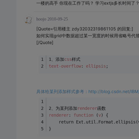
一楼的高手 你现在工作了吗？ 学习extjs多长时
hoojo
2010-09-25
[Quote=引用楼主 zdy32032319861105 的回复:]
如何实现grid中数据超过某一宽度的时候用省略号代
[/Quote]
1、添加
css
样式
text-overflow
: 
ellipsis
;
具体给某列添加样式参考：http://blog.csdn.net/IBM_hoo
2、为某列添加
renderer
函数
renderer
: 
function
 (
v
) {
    return Ext.util.Format.ellip
}