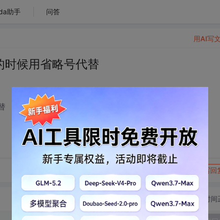
da助手
问答
用AI写
度的时候用省略号代替
替
转发到动态
举报
写回
切换为时间