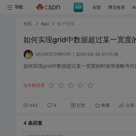
全部
博文收录
A
导航
社区
Ajax
帖子详情
如何实现grid中数据超过某一宽
2010-09-25 01:17:29
zdy32032319861105
如何实现grid中数据超过某一宽度的时候用省略号代
给本帖投票
443
4
打赏
分享
收藏
4 条
回复