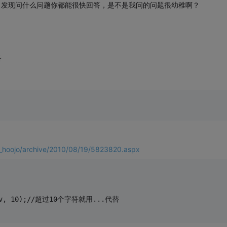
间了？发现问什么问题你都能很快回答，是不是我问的问题很幼稚啊？
替
jo/archive/2010/08/19/5823820.aspx
sis(v, 10);//超过10个字符就用...代替