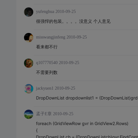
yufenghua
2010-09-25
很强悍的包装。。。。没意义 个人意见
misswangjinfeng
2010-09-25
看来都不行
q107770540
2010-09-25
不需要列数
jackyuen1
2010-09-25
DropDownList dropdownlist1 = (DropDownList)gr
孟子E章
2010-09-25
foreach (GridViewRow gvr in GridView2.Rows)
{
DropDownList ch = (DropDownListch)gvr.FindContr