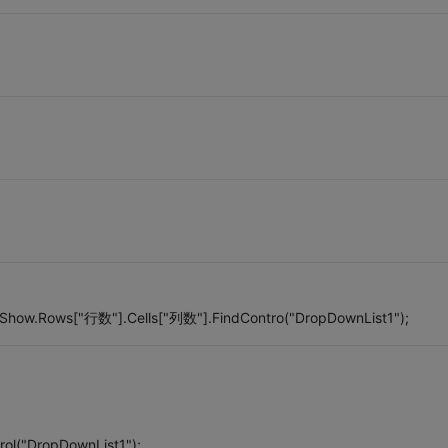
dShow.Rows["行数"].Cells["列数"].FindContro("DropDownList1");
ol("DropDownList1");