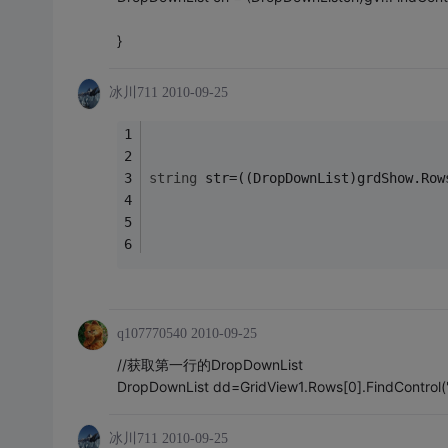
}
冰川711
2010-09-25
string
 str=((DropDownList)grdShow.Row
q107770540
2010-09-25
//获取第一行的DropDownList
DropDownList dd=GridView1.Rows[0].FindControl(
冰川711
2010-09-25