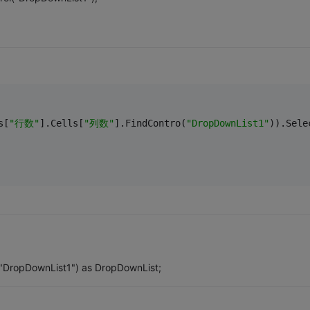
s[
"行数"
].Cells[
"列数"
].FindContro(
"DropDownList1"
)).Sele
"DropDownList1") as DropDownList;