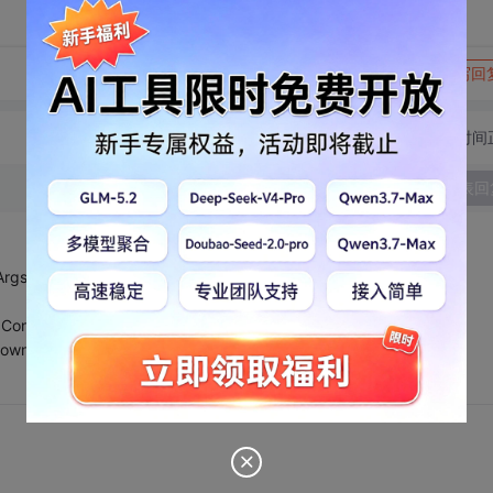
转发到动态
举报
写回
切换为时间
发表回
Args e)
gContainer as GridViewRow;
ownList ;