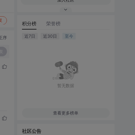
复
积分榜
荣誉榜
近7日
近30日
至今
正序
复
暂无数据
查看更多榜单
社区公告