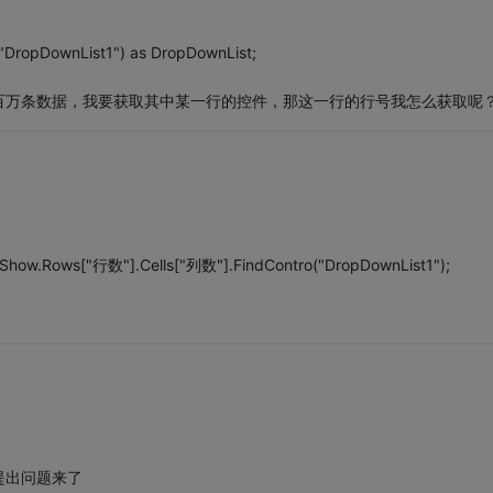
"DropDownList1") as DropDownList;
百万条数据，我要获取其中某一行的控件，那这一行的行号我怎么获取呢
dShow.Rows["行数"].Cells["列数"].FindContro("DropDownList1");
提出问题来了