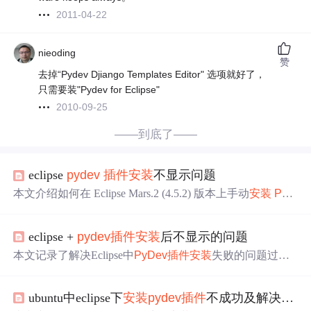
2011-04-22
nieoding
赞
去掉“Pydev Djiango Templates Editor" 选项就好了，
只需要装"Pydev for Eclipse"
2010-09-25
——到底了——
eclipse
pydev
插件
安装
不显示问题
本文介绍如何在 Eclipse Mars.2 (4.5.2) 版本上手动
安装
PyD
ev
4.5.5。适用于
PyDev
安装
失败或无法正常显示的情
况。通过解压
PyDev
安装
包并使用 link 方式
安装
，可以有
eclipse +
pydev
插件
安装
后不显示的问题
效解决问题。
本文记录了解决Eclipse中
PyDev
插件
安装
失败的问题过
程。作者最初尝试通过Eclipse内置软件管理器
安装
PyDev
但未成功。最终通过卸载高版本
PyDev
插件
并手动
安装
指
ubuntu中eclipse下
安装
pydev
插件
不成功及解决方法
定版本的方法解决了问题。