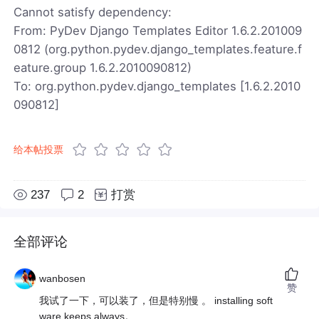
Cannot satisfy dependency:
From: PyDev Django Templates Editor 1.6.2.201009
0812 (org.python.pydev.django_templates.feature.f
eature.group 1.6.2.2010090812)
To: org.python.pydev.django_templates [1.6.2.2010
090812]
给本帖投票
237
2
打赏
全部评论
wanbosen
赞
我试了一下，可以装了，但是特别慢 。 installing soft
ware keeps always。