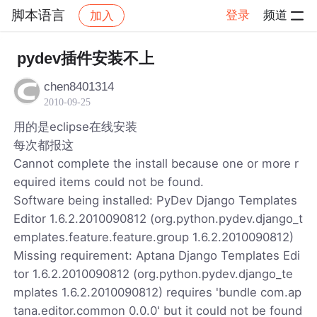
脚本语言
登录
频道
加入
帖子详情
社区
脚本语言
pydev插件安装不上
chen8401314
2010-09-25
用的是eclipse在线安装
每次都报这
Cannot complete the install because one or more r
equired items could not be found.
Software being installed: PyDev Django Templates
Editor 1.6.2.2010090812 (org.python.pydev.django_t
emplates.feature.feature.group 1.6.2.2010090812)
Missing requirement: Aptana Django Templates Edi
tor 1.6.2.2010090812 (org.python.pydev.django_te
mplates 1.6.2.2010090812) requires 'bundle com.ap
tana.editor.common 0.0.0' but it could not be found