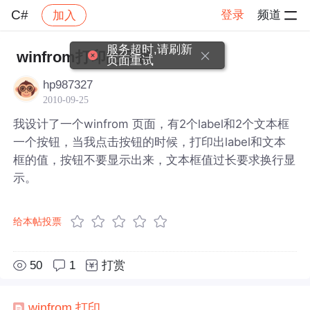
C#
登录
频道
加入
帖子详情
社区
C#
服务超时,请刷新
winfrom打印的问题
页面重试
hp987327
2010-09-25
我设计了一个winfrom 页面，有2个label和2个文本框
一个按钮，当我点击按钮的时候，打印出label和文本
框的值，按钮不要显示出来，文本框值过长要求换行显
示。
给本帖投票
50
1
打赏
winfrom
打印