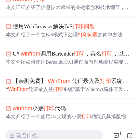
本文详细介绍了信息技术领域的关键概念和技术细节，涵
盖了从前端到后端开发的重要知识点，并深入探讨了相关
技术的应用场景及最佳实践。
使用WebBrowser解决B/S
打印
问题
本文介绍了一个在B/S模式下处理
打印
问题
的简单方法，利
用IE的WebBrowser组件来实现在浏览器中
打印
网页。文章
详细阐述了如何在页面中引入WebBrowser组件、页面设置
C#
winfrom
调用Bartender
打印
，具名
打印
，以及数据库
与
打印
预览、隐藏不
打印
的页面元素、分页处理以及后台
打印
的实现。此外，还提供了在主页面中通过IFrame加载
本文介绍如何使用Bartender10.1通过面向对象编程实现条
特定
打印
部分并单独
打印
的技巧。
码的批量
打印
，包括数据设置方式和数据库方式两种
打印
方法，有效提升多标签
打印
效率。
【亲测免费】
WinFrom
凭证录入及
打印
系统：提升财务工作效率的利器
“
WinFrom
凭证录入及
打印
系统”基于Windows窗体开发，
集成高级UI控件和锐浪
打印
技术。它可跨平台，界面美观
操作流畅，
打印
高效格式一致。适用于中小企业、个人财
winfrom
小票
打印
代码
务管理及财务培训教学，具有简洁界面、自动验证、一键
打印
等特点，即下即用。
本文介绍了一个使用C#实现的小票
打印
功能及其排版细
节。通过创建PrintDocument实例并设置其PrintPage事件处
理程序来完成
打印
任务。此外，还详细展示了如何利用Gra
1
说点什么…
phics类进行文本绘制，包括设置字体、对齐方式等。