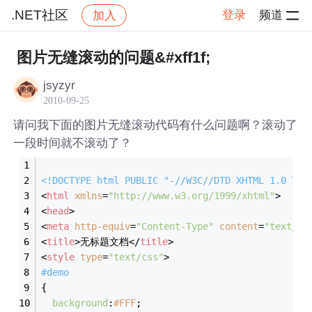
.NET社区
登录
频道
加入
帖子详情
社区
.NET社区
图片无缝滚动的问题&#xff1f;
jsyzyr
2010-09-25
请问我下面的图片无缝滚动代码有什么问题啊？滚动了
一段时间就不滚动了？
<!DOCTYPE 
html
PUBLIC
"-//W3C//DTD XHTML 1.0 Tra
<
html
xmlns
=
"http://www.w3.org/1999/xhtml"
>
<
head
>
<
meta
http-equiv
=
"Content-Type"
content
=
"text/ht
<
title
>
无标题文档
</
title
>
<
style
type
=
"text/css"
>
#demo
{
background
:
#FFF
;