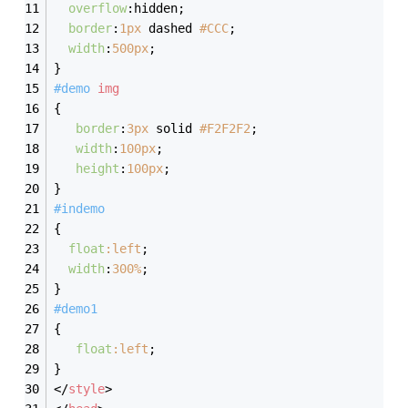
overflow
:hidden;
border
:
1px
 dashed 
#CCC
;
width
:
500px
;
}
#demo
img
{
border
:
3px
 solid 
#F2F2F2
;
width
:
100px
;
height
:
100px
;
}
#indemo
{
float
:left
;
width
:
300%
;
}
#demo1
{
float
:left
;
}
</
style
>