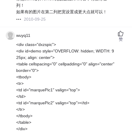
列！
如果有的图片在第二列把宽设置成更大点就可以！
2010-09-25
wuyq11
赞
<div class="dxzspic">
<div id=demo style="OVERFLOW: hidden; WIDTH: 9
25px; align: center">
<table cellspacing="0" cellpadding="0" align="center"
border="0">
<tbody>
<tr>
<td id="marquePic1" valign="top">
</td>
<td id="marquePic2" valign="top"></td>
</tr>
</tbody>
</table>
</div>