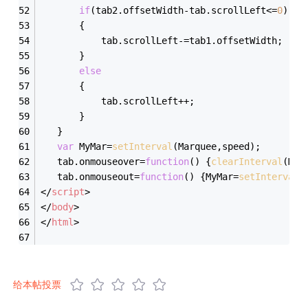
if
(tab2.offsetWidth-tab.scrollLeft<=
0
)
	   {
	   	   tab.scrollLeft-=tab1.offsetWidth;
	   }
else
	   {
	       tab.scrollLeft++;
	   }
   }
var
 MyMar=
setInterval
(Marquee,speed);
   tab.onmouseover=
function
(
) 
{
clearInterval
(MyM
   tab.onmouseout=
function
(
) 
{MyMar=
setInterval
(
</
script
>
</
body
>
</
html
>
给本帖投票