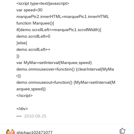
<script type=text/javascript>
var speed=30
marquePic2.innerHTML=marquePic1.innerHTML
function Marquee(){
if(demo.scrollLeft>=marquePic1.scrollWidth){
demo.scrollLeft=0
}else{
demo.scrollLeft++
}}
var MyMar=setInterval(Marquee,speed)
demo.onmouseover=function() {clearInterval(MyMa
r)}
demo.onmouseout=function() {MyMar=setInterval(M
arquee,speed)}
</script>
</div>
2010-09-25
shichao102471077