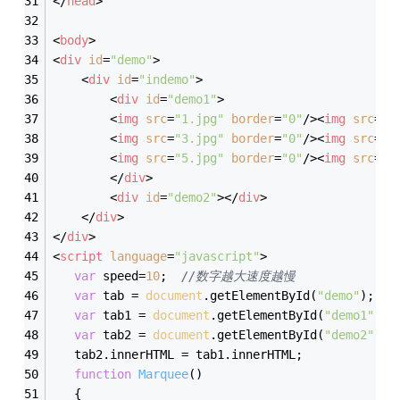
</
head
>
<
body
>
<
div
id
=
"demo"
>
<
div
id
=
"indemo"
>
<
div
id
=
"demo1"
>
<
img
src
=
"1.jpg"
border
=
"0"
/>
<
img
src
=
"2
<
img
src
=
"3.jpg"
border
=
"0"
/>
<
img
src
=
"4
<
img
src
=
"5.jpg"
border
=
"0"
/>
<
img
src
=
"6
</
div
>
<
div
id
=
"demo2"
>
</
div
>
</
div
>
</
div
>
<
script
language
=
"javascript"
>
var
 speed=
10
;  
//数字越大速度越慢
var
 tab = 
document
.getElementById(
"demo"
);
var
 tab1 = 
document
.getElementById(
"demo1"
);
var
 tab2 = 
document
.getElementById(
"demo2"
);
   tab2.innerHTML = tab1.innerHTML;
function
Marquee
(
)
{