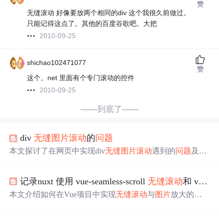
赞
无缝滚动 好像要放两个相同的div 这个我很久前做过。
只能记得这点了。其他的百度谷歌吧。大把
2010-09-25
shichao102471077
赞
这个。net 里面有个专门滚动的控件
2010-09-25
——到底了——
div
无缝
图片
滚动
的
问题
本文探讨了在网页中实现div
无缝
图片
滚动
遇到的
问题
及解
决方案。由于offsetTop的初始值不为0导致
滚动
异常，通过
调整元素定位解决了该
问题
。
记录nuxt 使用 vue-seamless-scroll
无缝
滚动
和 v-viewer点击放大
本文介绍如何在Vue项目中实现
无缝
滚动
与
图片
放大的功
能，解决了v-viewer点击
图片
放大时响应事件的
问题
，通过
事件委托和getRefImage()方法实现了
图片
的正常弹出显