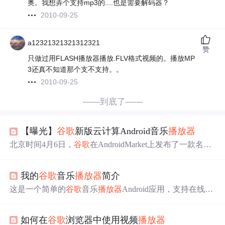
奥。我想弄个支持mp3的....也是需要解码器？
2010-09-25
a12321321321312321
赞
只做过用FLASH播放器播放.FLV格式视频的。播放MP
3还真不知道那个支不支持。。
2010-09-25
——到底了——
【曝光】
谷歌
新版云计算Android音乐
播放器
北京时间4月6日，
谷歌
在AndroidMarket上发布了一款名为
AndroidMusic3.0的云计算音乐
播放器
，该
播放器
增加了许
多与流媒体相关的设置选项，外观与现有
播放器
相似。
我的
谷歌
音乐
播放器
简介
这是一个简单的
谷歌
音乐
播放器
Android应用，支持在线播
放音乐、显示专辑封面和动态歌词等功能。应用提供免费
高品质MP3文件下载，音质均在192Kbps以上，音乐库包含
如何在
谷歌
浏览器中使用视频
播放器
数十万首正版授权歌曲。