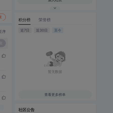
复
积分榜
荣誉榜
近7日
近30日
至今
正序
复
暂无数据
查看更多榜单
社区公告