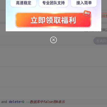
转发到动态
举报
写回
切换为时间
发表回
 and 
delete
=
0
--数据库中false用0表示