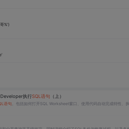
帅哥%')
e'
Developer执行
SQL语句
（上）
QL语句
。包括如何打开SQL Worksheet窗口、使用代码自动完成特性、
组和分页查询等高级技巧，同时详细介绍了SQL备份与恢复过程，以及各