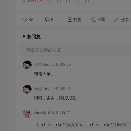
给本帖投票
85
6
打赏
分享
收藏
6 条
回复
请发表友善的回复…
米娜Rose
2010-09-25
谢谢大家。
米娜Rose
2010-09-25
呵呵，谢谢，我试试哦。
chen8410
2010-09-25
(title like‘%美女%’or title like‘%帅哥%')