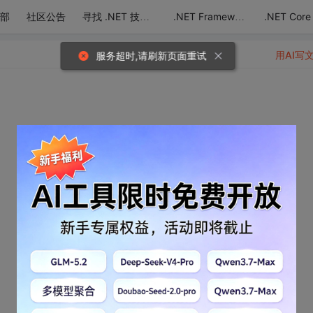
部
社区公告
.NET Core
寻找 .NET 技术达人
.NET Framework
用AI写
服务超时,请刷新页面重试