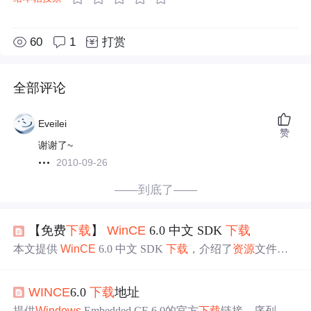
60
1
打赏
全部评论
Eveilei
赞
谢谢了~
2010-09-26
——到底了——
【免费
下载
】
WinCE
6.0 中文 SDK
下载
本文提供
WinCE
6.0 中文 SDK
下载
，介绍了
资源
文件，
该 SDK 为
WinCE
程序开发提供完整环境搭建和代码编写
工具。还给出使用说明，包括
下载
、解压、安装步骤，同
WINCE
6.0
下载
地址
时提醒注意系统要求和安装指南，最后声明版权仅供学习
研究。
提供
Windows
Embedded CE 6.0的官方
下载
链接、序列