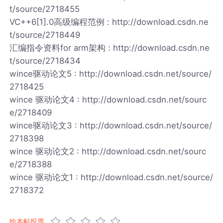
t/source/2718455
VC++6[1].0高级编程范例 : http://download.csdn.ne
t/source/2718449
汇编指令资料for arm架构 : http://download.csdn.ne
t/source/2718434
wince驱动论文5 : http://download.csdn.net/source/
2718425
wince 驱动论文4 : http://download.csdn.net/sourc
e/2718409
wince驱动论文3 : http://download.csdn.net/source/
2718398
wince 驱动论文2 : http://download.csdn.net/sourc
e/2718388
wince 驱动论文1 : http://download.csdn.net/source/
2718372
给本帖投票