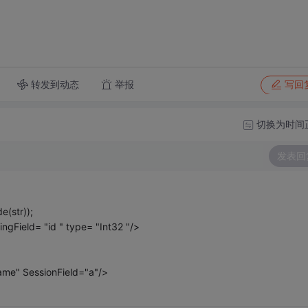
转发到动态
举报
写回
切换为时间
发表回
e(str));
gField= "id " type= "Int32 "/>
me" SessionField="a"/>