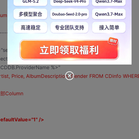
bum
={1}&
Price
={2}"
------------------
"server"
nnectCDDB %>"
tCDDB.ProviderName %>"
st, Price, AlbumDescription, Gender FROM CDinfo WHER
部Column
faultValue="1" />