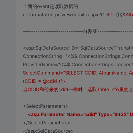
上面的event是读取数据的
urlformatstring="viewdetails.aspx?
CDID
={0}&
Al
-----------------------------分割线------------------
<asp:SqlDataSource ID="SqlDataSource1" runat=
ConnectionString="<%$ ConnectionStrings:Co
ProviderName="<%$ ConnectionStrings:Connec
SelectCommand="SELECT CDID, AlbumName, Arti
(CDID = @cdid )">
当CDID和传来的cdid一样时，选取Table Info里的全
<SelectParameters>
<asp:Parameter Name="cdid" Type="Int32" De
</SelectParameters>
</asp:SqlDataSource>