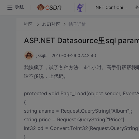
全
导航
.NET Conf China
社区
.NET社区
帖子详情
ASP.NET Datasource里sql par
2010-09-26 02:42:40
jxxqll
我快疯了，试了各种方法，4个小时。高手们帮帮我
话不多说，上代码。
protected void Page_Load(object sender, EventA
{
string aname = Request.QueryString["Album"];
string price = Request.QueryString["Price"];
Int32 cd = Convert.ToInt32(Request.QuerySt
}