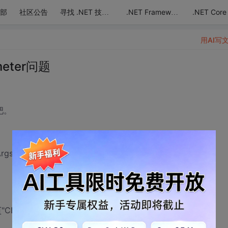
部
社区公告
.NET Core
寻找 .NET 技术达人
.NET Framework
用AI写
ameter问题
吧。
rgs e)
ring["CDID"]); ///有些有可能用不到