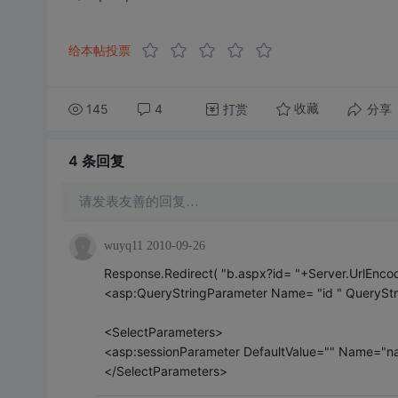
给本帖投票
145
4
打赏
分享
收藏
4 条
回复
请发表友善的回复…
wuyq11
2010-09-26
Response.Redirect( "b.aspx?id= "+Server.UrlEncod
<asp:QueryStringParameter Name= "id " QueryStrin
<SelectParameters>
<asp:sessionParameter DefaultValue="" Name="na
</SelectParameters>