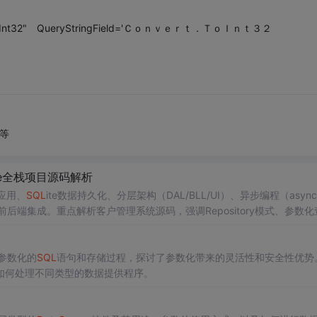
Type="Int32" QueryStringField='Ｃｏｎｖｅｒｔ．ＴｏＩｎｔ３２
等
re全栈项目源码解析
面应用、
SQL
ite数据持久化、分层架构（DAL/BLL/UI）、异步编程（async
构建及前后端集成。重点解析客户管理系统源码，强调Repository模式、参数化
参数化的
SQL
语句和存储过程，探讨了参数化带来的灵活性和安全性优势
如何处理不同类型的数据提供程序。