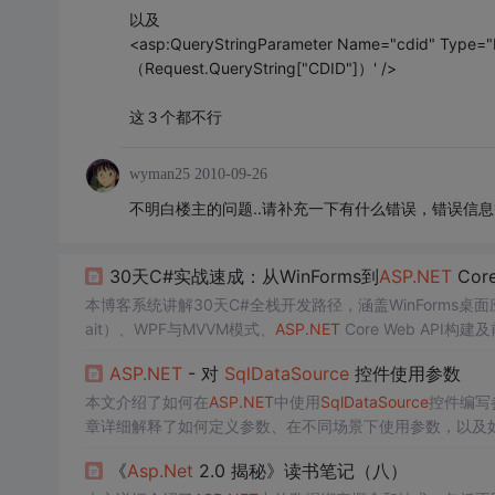
以及
<asp:QueryStringParameter Name="cdid" 
（Request.QueryString["CDID"]）' />
这３个都不行
wyman25
2010-09-26
不明白楼主的问题..请补充一下有什么错误，错误信息
30天C#实战速成：从WinForms到
ASP.NET
Co
本博客系统讲解30天C#全栈开发路径，涵盖WinForms桌
ait）、WPF与MVVM模式、
ASP.NET
Core Web API
询、INotifyPropertyChanged、依赖注入和性能优化实践。
ASP.NET
- 对
Sql
DataSource
控件使用参数
本文介绍了如何在
ASP.NET
中使用
Sql
DataSource
控件编写
章详细解释了如何定义参数、在不同场景下使用参数，以及
《
Asp.Net
2.0 揭秘》读书笔记（八）