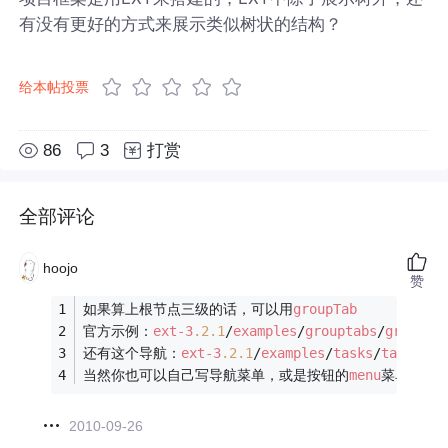
有没有更好的方式来展示类似树状的结构？
给本帖投票
86
3
打赏
全部评论
hoojo
赞
如果算上根节点三级的话，可以用
groupTab
官方示例：
ext-
3
.2
.
1
/
examples
/
grouptabs
/
groupta
还有这个导航：
ext-
3
.2
.
1
/
examples
/
tasks
/
tasks
.ht
当然你也可以自己写导航菜单，或是按钮的
menu
菜单
2010-09-26