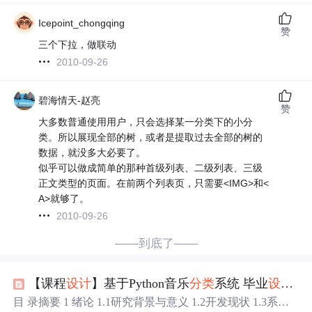
Icepoint_chongqing
赞
三个下拉，做联动
2010-09-26
碧海情天-赵亮
赞
大多数普通使用用户，只会选择某一分类下的小分
类。所以展现全部的树，或者是提取过去全部的树的
数据，就没多大必要了。
似乎可以做成简单的那种首级列表、二级列表、三级
正文类型的页面。在前两个列表页，只需要<IMG>和<
A>就够了。
2010-09-26
——到底了——
【课程
设计
】基于Python音乐
分类
系统 毕业
设计
25
目 录摘要 1 绪论 1.1研究背景与意义 1.2开发现状 1.3系统