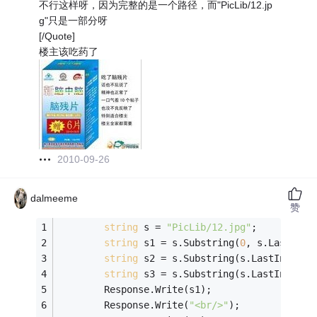
不行这样呀，因为完整的是一个路径，而"PicLib/12.jp
g"只是一部分呀
[/Quote]
楼主该吃药了
2010-09-26
dalmeeme
赞
string
 s = 
"PicLib/12.jpg"
;
string
 s1 = s.Substring(
0
, s.LastInde
string
 s2 = s.Substring(s.LastIndexOf
string
 s3 = s.Substring(s.LastIndexOf
		Response.Write(s1);
		Response.Write(
"<br/>"
);