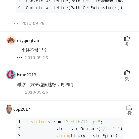
Console.WriteLine(Path.GetFileNameWithoutExte
Console.WriteLine(Path.GetExtension(s));
2010-09-26
skyqingtian
赞
一个还不够吗？
2010-09-26
isme2013
赞
谢谢，方法越多越好，呵呵呵
2010-09-26
cpp2017
赞
string
 str = 
"PicLib/12.jpg"
;
            str = str.Replace(
"/"
, 
"."
);
string
[] ary = str.Split(
'.'
);