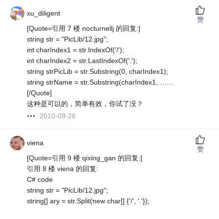
xu_diligent
赞
[Quote=引用 7 楼 nocturnellj 的回复:]
string str = "PicLib/12.jpg";
int charIndex1 = str.IndexOf('/');
int charIndex2 = str.LastIndexOf('.');
string strPicLib = str.Substring(0, charIndex1);
string strName = str.Substring(charIndex1, ……
[/Quote]
这种是可以的，简单有效，你试了没？
2010-09-26
viena
赞
[Quote=引用 9 楼 qixing_gan 的回复:]
引用 8 楼 viena 的回复:
C# code
string str = "PicLib/12.jpg";
string[] ary = str.Split(new char[] {'/', '.'});