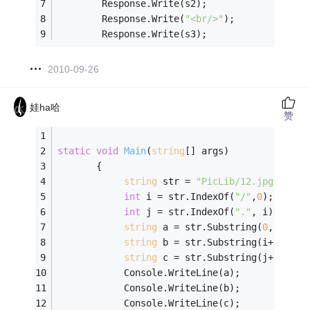
		Response.Write(s2);
		Response.Write(
"<br/>"
);
		Response.Write(s3);
2010-09-26
娃ha哈
赞
static
void
Main
(
string
[] args)
       {
string
 str = 
"PicLib/12.jpg"
;
int
 i = str.IndexOf(
"/"
,
0
);
int
 j = str.IndexOf(
"."
, i);
string
 a = str.Substring(
0
, i);
string
 b = str.Substring(i+
1
, j -
string
 c = str.Substring(j+
1
, str
            Console.WriteLine(a);
            Console.WriteLine(b);
            Console.WriteLine(c);