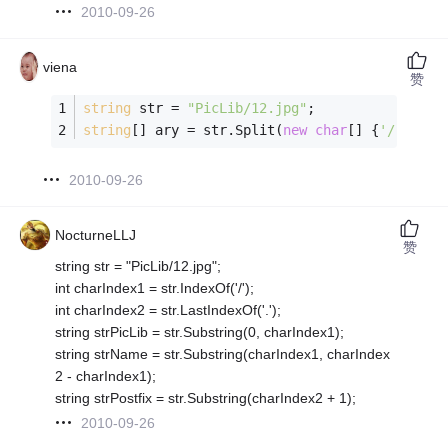
2010-09-26
viena
赞
string
 str = 
"PicLib/12.jpg"
;
string
[] ary = str.Split(
new
char
[] {
'/'
, 
'.'
2010-09-26
NocturneLLJ
赞
string str = "PicLib/12.jpg";
int charIndex1 = str.IndexOf('/');
int charIndex2 = str.LastIndexOf('.');
string strPicLib = str.Substring(0, charIndex1);
string strName = str.Substring(charIndex1, charIndex
2 - charIndex1);
string strPostfix = str.Substring(charIndex2 + 1);
2010-09-26