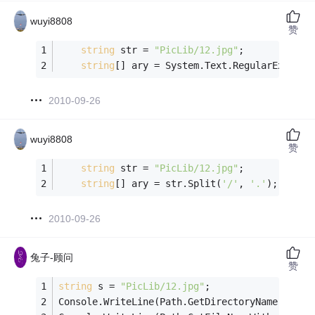
wuyi8808
赞
string
 str = 
"PicLib/12.jpg"
;
string
[] ary = System.Text.RegularExpress
2010-09-26
wuyi8808
赞
string
 str = 
"PicLib/12.jpg"
;
string
[] ary = str.Split(
'/'
, 
'.'
);
2010-09-26
兔子-顾问
赞
string
 s = 
"PicLib/12.jpg"
;
Console.WriteLine(Path.GetDirectoryName(s));