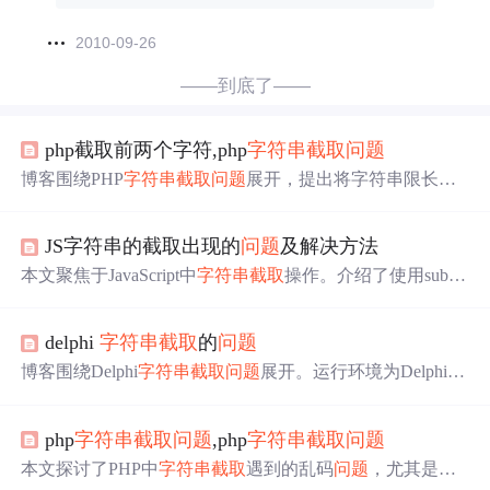
2010-09-26
——到底了——
php截取前两个字符,php
字符串截取
问题
博客围绕PHP
字符串截取
问题
展开，提出将字符串限长显
示，超过一定长度截取前n个字符并加省略号。但使用subst
r函数截取含半角字符的字符串时会出现乱码，随后给出多
JS字符串的截取出现的
问题
及解决方法
个解决函数，还补充了GB2312和utf8编码字符串的截取方
法。
本文聚焦于JavaScript中
字符串截取
操作。介绍了使用substr
ing方法时的边界
问题
、substr方法的负数
问题
，以及substri
ng和substr方法共同的负数
问题
，并针对每个
问题
给出了相
delphi
字符串截取
的
问题
应的解决办法，如使用slice方法等。
博客围绕Delphi
字符串截取
问题
展开。运行环境为Delphi X
E 10.2，代码截取‘\\’标识符后面内容时，method_B截取代
码运行报错，截取首字符为0，但从Pascal字符串下标规则
php
字符串截取
问题
,php
字符串截取
问题
看语法没
问题
。推断可能是Delphi升级处理pchar和pwidech
ar的
问题
所致。
本文探讨了PHP中
字符串截取
遇到的乱码
问题
，尤其是在