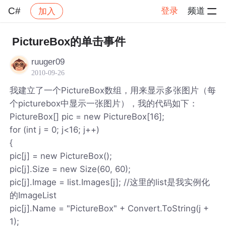
C#
登录
频道
加入
帖子详情
社区
C#
PictureBox的单击事件
ruuger09
2010-09-26
我建立了一个PictureBox数组，用来显示多张图片（每
个picturebox中显示一张图片），我的代码如下：
PictureBox[] pic = new PictureBox[16];
for (int j = 0; j<16; j++)
{
pic[j] = new PictureBox();
pic[j].Size = new Size(60, 60);
pic[j].Image = list.Images[j]; //这里的list是我实例化
的ImageList
pic[j].Name = "PictureBox" + Convert.ToString(j +
1);