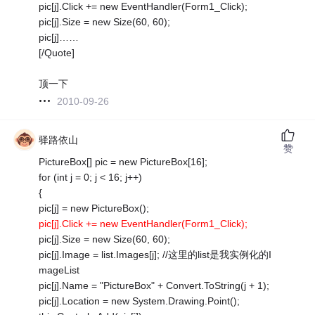
pic[j].Click += new EventHandler(Form1_Click);
pic[j].Size = new Size(60, 60);
pic[j]……
[/Quote]
顶一下
2010-09-26
驿路依山
赞
PictureBox[] pic = new PictureBox[16];
for (int j = 0; j < 16; j++)
{
pic[j] = new PictureBox();
pic[j].Click += new EventHandler(Form1_Click);
pic[j].Size = new Size(60, 60);
pic[j].Image = list.Images[j]; //这里的list是我实例化的I
mageList
pic[j].Name = "PictureBox" + Convert.ToString(j + 1);
pic[j].Location = new System.Drawing.Point();