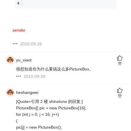
sender
2010-09-26
yu_xiaot
赞
很想知道你为什么要搞这么多PictureBox。
2010-09-26
heshangwei
赞
[Quote=引用 2 楼 shinstone 的回复:]
PictureBox[] pic = new PictureBox[16];
for (int j = 0; j < 16; j++)
{
pic[j] = new PictureBox();