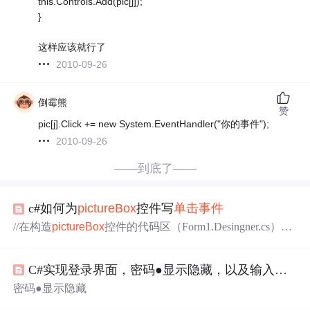
this.Controls.Add(pic[j]);
}
这样应该就行了
2010-09-26
倒霉熊
赞
pic[j].Click += new System.EventHandler("你的事件");
2010-09-26
——到底了——
c#如何为
pictureBox
控件写
单击
事件
//在构造
pictureBox
控件的代码区（Form1.Desingner.cs）写
入this.
pictureBox
1.Click += new System.EventHandler(this.
pi
ctureBox
1_Click);//双击窗体设计器进入代码区写入private v
C#实现登录界面，密码●显示隐藏，以及输入框内
p
oid
pictureBox
1_Click(object sender, EventArgs e){...
密码●显示隐藏