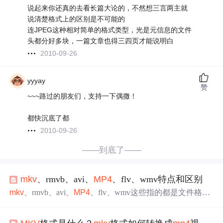
说起来你还真的去看长篇大论的，不然想三言两主就
说清楚格式上的区别是不可能的
连JPEG这种相对简单的格式类型，光是元信息的文件
头都分好多块，一篇文章也得三四页才能说明白
2010-09-26
yyyay
赞
~~~路过的朋友们，支持一下偶撒！
都快沉底了都
2010-09-26
——到底了——
mkv
、rmvb、avi、
MP4
、flv、wmv特点和区别
mkv
、rmvb、avi、
MP4
、flv、wmv这些指的都是文件格
式，也就是封装格式，而不是真正的数据压缩格式，至于
他们的特点，下面分别来说。 首先纠正一下上面说的一个