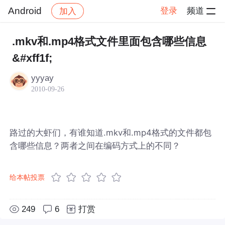
Android
登录
频道
加入
帖子详情
社区
Android
.mkv和.mp4格式文件里面包含哪些信息
&#xff1f;
yyyay
2010-09-26
路过的大虾们，有谁知道.mkv和.mp4格式的文件都包
含哪些信息？两者之间在编码方式上的不同？
给本帖投票
249
6
打赏