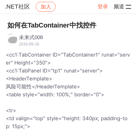
.NET社区
登录
频道
加入
帖子详情
社区
.NET社区
如何在TabContainer中找控件
未来式008
2010-09-26
<cc1:TabContainer ID="TabContainer1" runat="serv
er" Height="350">
<cc1:TabPanel ID="tp1" runat="server">
<HeaderTemplate>
风险可能性</HeaderTemplate>
<table style="width: 100%;" border="0">
<tr>
<td valign="top" style="height: 340px; padding-to
p: 15px;">