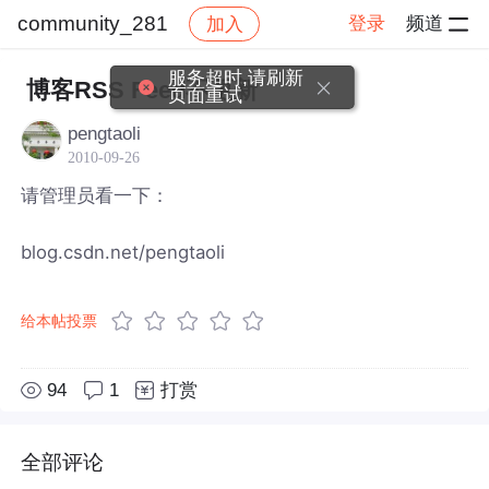
community_281
登录
频道
加入
帖子详情
社区
community_281
服务超时,请刷新
博客RSS Feed不更新
页面重试
pengtaoli
2010-09-26
请管理员看一下：
blog.csdn.net/pengtaoli
给本帖投票
94
1
打赏
全部评论