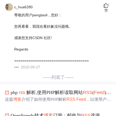
c_hua6280
赞
尊敬的用户pengtaoli，您好：
您再看看，我现在看好象没问题哦。
感谢您支持CSDN 社区!
Regards
====================================
2010-09-27
——到底了——
php
rss
解析,使用PHP解析读取网站
RSS
(
Feed
)内容
这篇
博客
介绍了如何使用PHP解析
RSS
Feed
，以便用户无
需频繁访问网站检查
更新
。通过创建XML解析器并处理
R
SS
源，文章展示了如何提取标题和链接等信息。在解析过
OpenSpeedy技术
博客
订阅：邮件与
RSS
选项
程中遇到了一些XML格式问题和PHP错误，通过设置错误