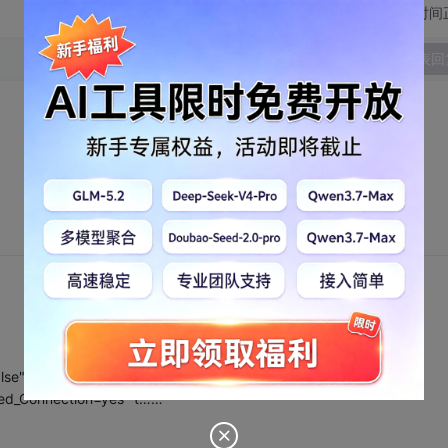
切换为时间
发表回
lse" stateConnectionString="tcpip=127.0.0.1:42424"
sted_Connection=yes" t……