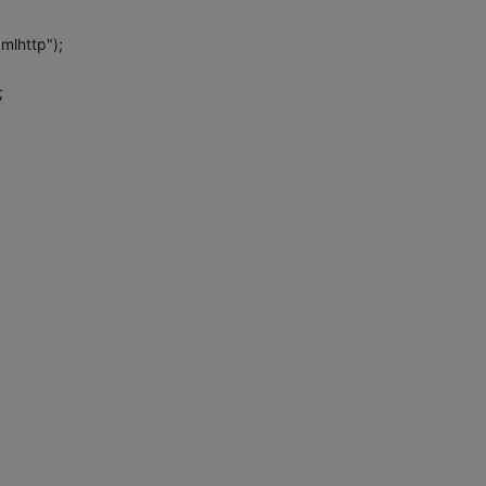
mlhttp");
;