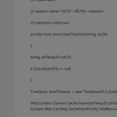
///<param name="strZh">用户ID </param>
///<returns></returns>
private bool ckeckUserOnlyOne(string strZh)
{
string strTempZh=strZh;
if (Cache[strZh] == null)
{
TimeSpan SessTimeout = new TimeSpan(0,0,Syste
HttpContext.Current.Cache.Insert(strTempZh,strT
System.Web.Caching.CacheItemPriority.NotRemovab