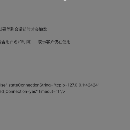
监测，不过要等到会话超时才会触发
包含用户名和时间），表示客户仍在使用
lse" stateConnectionString="tcpip=127.0.0.1:42424"
ted_Connection=yes" timeout="1"/>