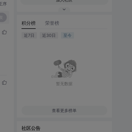
正序
复
积分榜
荣誉榜
近7日
近30日
至今
暂无数据
查看更多榜单
社区公告