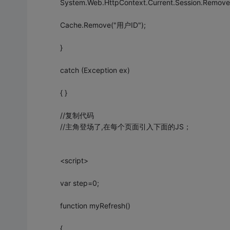
System.Web.HttpContext.Current.Session.RemoveA
Cache.Remove("用户ID");
}
catch (Exception ex)
{ }
//复制代码
//主角登场了,在每个页面引入下面的JS；
<script>
var step=0;
function myRefresh()
{