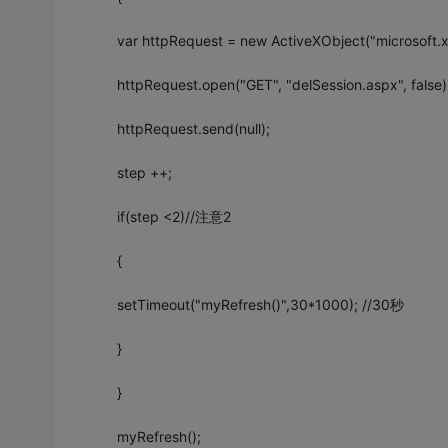
var httpRequest = new ActiveXObject("microsoft.x
httpRequest.open("GET", "delSession.aspx", false)
httpRequest.send(null);
step ++;
if(step <2)//注意2
{
setTimeout("myRefresh()",30*1000); //30秒
}
}
myRefresh();