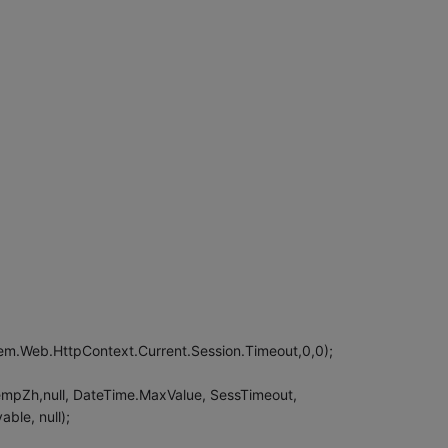
m.Web.HttpContext.Current.Session.Timeout,0,0);
empZh,null, DateTime.MaxValue, SessTimeout,
le, null);