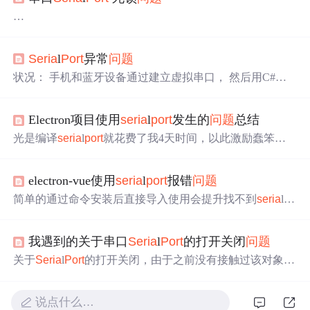
转载
微软
Se
ria
l
Port
秘籍，
Se
ria
l
Port
为什么死锁程序的分析 作
Se
ria
l
Port
异常
问题
者：天涯 来源：中国自学编程网 发布日期：1232178634
既然是秘籍，显然是写一些大家不常找到的，MSDN里
状况： 手机和蓝牙设备通过建立虚拟串口， 然后用C#的
S
遗漏提示大家注意的东西。 用过.net 2.0中，自带
Se
ria
l
Por
e
ria
l
Port
类通信。 正常通信都没有
问题
。 但是当在通信过
t
的人，大多都遇到过。莫名其妙的执行Clo
se
的时候会死
程中，突然把设备的蓝牙关掉。 这样后面.net框架的垃圾
掉的
问题
。而Wince,mobile下，甚至Write,WriteLine的时候
Electron项目使用
se
ria
l
port
发生的
问题
总结
回收机制在释放
Se
ria
l
Port
类实例时，跑出了异常。 导致
也会死锁。这和串口底层驱动关。
程序崩溃，直接退出。 由于.net框架的垃圾回收机制在回
光是编译
se
ria
l
port
就花费了我4天时间，以此激励蠢笨的
1.Clos
收对象 的时间上不确定，程序异常退出的时间也是不确定
我 前言 我在网上也查了很多资料，但是总是编译不成功，
的。 有什么方法可以无视这个异常，而
编译总会报错 本文假设你已经安装了nodeJs,这个很简单，
electron-vue使用
se
ria
l
port
报错
问题
去官网下载，稳定版和最新版，看你个人喜欢 现在开始 1.
准备工作，工具 目前就下面这几个，已经够用了 node & n
简单的通过命令安装后直接导入使用会提升找不到
se
ria
l
po
pm python2.7 只能是python2.7 建议使用Git,没有Git 也可以
rt
或者报与之相关的错误。 解决方法： 依次安装 npm instal
直接下载...
l electron-prebuilt --save npm install
se
ria
l
port
--save npm instal
我遇到的关于串口
Se
ria
l
Port
的打开关闭
问题
l --save-dev electron-rebuild 最后重新编译： .\node_modules\.
bin\electron-rebuild.cmd 或者 .\node_modules\.bin\electron-rebu
关于
Se
ria
l
Port
的打开关闭，由于之前没有接触过该对象，
ild
所以，刚开始的一切都是抄啊抄。比着同事的代码抄过
来，可是不能用，总是报异常：串口对象未打开，我很纳
说点什么…
闷，怎么会呢，和他们的代码都一样的，刚才请教同事，