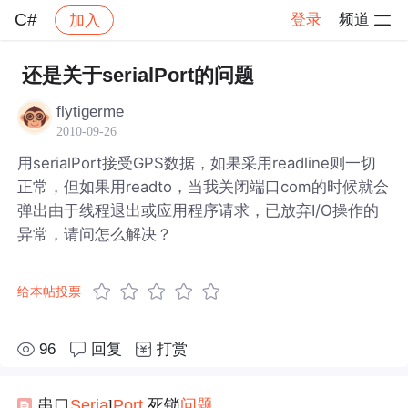
C#
登录
频道
加入
帖子详情
社区
C#
还是关于serialPort的问题
flytigerme
2010-09-26
用serialPort接受GPS数据，如果采用readline则一切
正常，但如果用readto，当我关闭端口com的时候就会
弹出由于线程退出或应用程序请求，已放弃I/O操作的
异常，请问怎么解决？
给本帖投票
96
回复
打赏
串口
Se
ria
l
Port
死锁
问题