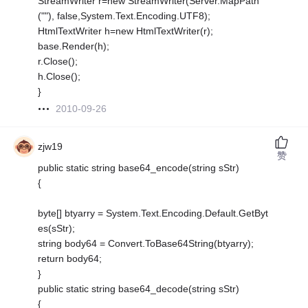
StreamWriter r=new StreamWriter(Server.MapPath
(""), false,System.Text.Encoding.UTF8);
HtmlTextWriter h=new HtmlTextWriter(r);
base.Render(h);
r.Close();
h.Close();
}
2010-09-26
zjw19
赞
public static string base64_encode(string sStr)
{
byte[] btyarry = System.Text.Encoding.Default.GetByt
es(sStr);
string body64 = Convert.ToBase64String(btyarry);
return body64;
}
public static string base64_decode(string sStr)
{