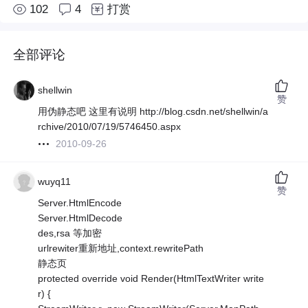
102
4
打赏
全部评论
shellwin
赞
用伪静态吧 这里有说明 http://blog.csdn.net/shellwin/a
rchive/2010/07/19/5746450.aspx
2010-09-26
wuyq11
赞
Server.HtmlEncode
Server.HtmlDecode
des,rsa 等加密
urlrewiter重新地址,context.rewritePath
静态页
protected override void Render(HtmlTextWriter write
r) {