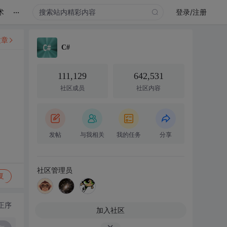
...
术
登录/注册
文章
C#
111,129
642,531
社区成员
社区内容
发帖
与我相关
我的任务
分享
社区管理员
复
正序
加入社区