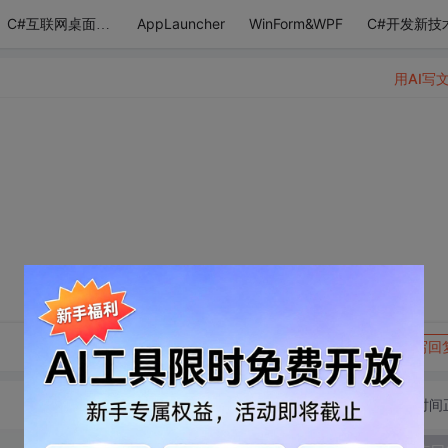
AppLauncher
WinForm&WPF
C#开发新技
C#互联网桌面应用
用AI写
转发到动态
举报
写回
切换为时间