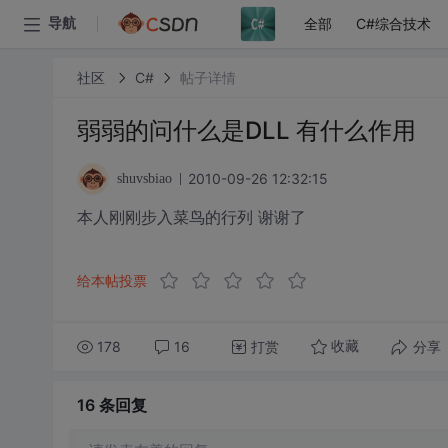
全部
C#综合技术
导航
社区
C#
帖子详情
弱弱的问什么是DLL 有什么作用
2010-09-26 12:32:15
shuvsbiao
本人刚刚步入菜鸟的行列 谢谢了
给本帖投票
178
16
打赏
分享
收藏
16 条
回复