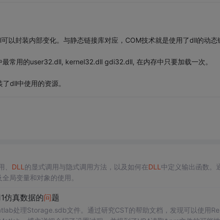
dll可以封装内部变化。与静态链接库对应，COM技术就是使用了dll的动态
ser32.dll, kernel32.dll gdi32.dll, 在内存中只要加载一次。
装了dll中使用的资源。
使用、
DLL
的显式调用与隐式调用方法，以及如何在
DLL
中定义输出函数。
及全局变量和对象的使用。
2011仿真数据的
问
题
lab处理Storage.sdb文件。通过研究CST的帮助文档，发现可以使用Resu