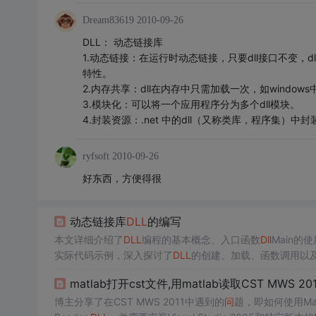
Dream83619
2010-09-26
DLL： 动态链接库
1.动态链接：在运行时动态链接，只要dll接口不变，
特性。
2.内存共享：dll在内存中只需加载一次，如windows中最常用的u
3.模块化：可以将一个应用程序分为多个dll模块。
4.封装资源：.net 中的dll（又称类库，程序集）中封
ryfsoft
2010-09-26
好东西，方便得很
动态链接库
DLL
的编写
本文详细介绍了
DLL
编程的基本概念、入口函数
Dll
Main的
实际代码示例，深入探讨了
DLL
的创建、加载、函数调用以
matlab打开cst文件,用matlab读取CST MWS 
博主分享了在CST MWS 2011中遇到的
问
题，即如何使用Mat