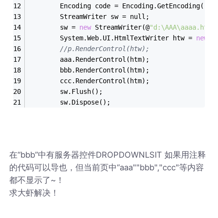
        Encoding code = Encoding.GetEncoding(
"UT
        StreamWriter sw = null;
        sw = 
new
 StreamWriter(@
"d:\AAA\aaaa.htm"
        System.Web.UI.HtmlTextWriter htw = 
new
 H
//p.RenderControl(htw);
        aaa.RenderControl(htm);
        bbb.RenderControl(htm);
        ccc.RenderControl(htm);                
        sw.Flush();
        sw.Dispose();
在“bbb”中有服务器控件DROPDOWNLSIT 如果用注释
的代码可以导也，但当前页中“aaa""bbb","ccc"等内容
都不显示了~！
求大虾解决！