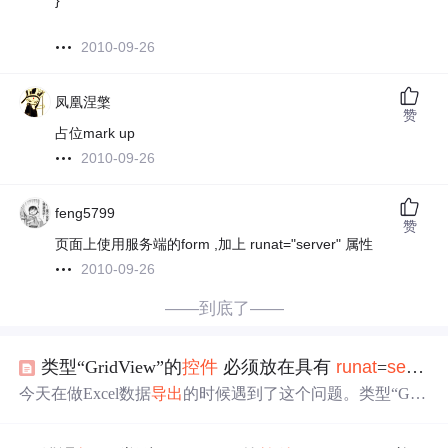
}
2010-09-26
凤凰涅檠
赞
占位mark up
2010-09-26
feng5799
赞
页面上使用服务端的form ,加上 runat="server" 属性
2010-09-26
——到底了——
类型“GridView”的
控件
必须放在具有
ru
nat
=
server
今天在做Excel数据
导出
的时候遇到了这个问题。类型“Grid
View”的
控件
必须放在具有
ru
nat
=
server
的窗体
标记
内pub
lic void OutExcel(GridView gridView, string fileName)