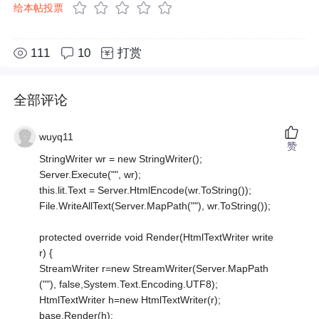
给本帖投票
111
10
打赏
全部评论
wuyq11
赞
StringWriter wr = new StringWriter();
Server.Execute("", wr);
this.lit.Text = Server.HtmlEncode(wr.ToString());
File.WriteAllText(Server.MapPath(""), wr.ToString());
protected override void Render(HtmlTextWriter write
r) {
StreamWriter r=new StreamWriter(Server.MapPath
(""), false,System.Text.Encoding.UTF8);
HtmlTextWriter h=new HtmlTextWriter(r);
base.Render(h);