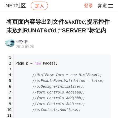
.NET社区
登录
频道
加入
帖子详情
社区
.NET社区
将页面内容导出到文件&#xff0c;提示控件
未放到RUNAT&#61;“SERVER”标记内
anyqu
2010-09-26
Page p = 
new
 Page();
//HtmlForm form = new HtmlForm();
//p.EnableEventValidation = false;
//p.DesignerInitialize();
//form.Controls.Add(aaa);
//form.Controls.Add(bbb);
//form.Controls.Add(ccc);
//p.Controls.Add(form);