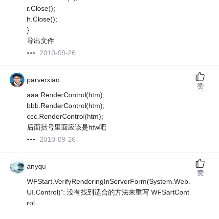
r.Close();
h.Close();
}
导出文件
2010-09-26
parverxiao
赞
aaa.RenderControl(htm);
bbb.RenderControl(htm);
ccc.RenderControl(htm);
后面括号里面应该是htw吧
2010-09-26
anyqu
赞
WFStart.VerifyRenderingInServerForm(System.Web.
UI.Control)”: 没有找到适合的方法来重写 WFSartCont
rol