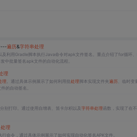
--
遍历
&
字符串
处理
以及利用Gradle脚本执行Java命令对apk文件签名。重点介绍了for循环
开发中批量签名apk文件的自动化流程。
处理
处理
。通过具体示例展示了如何利用批
处理
脚本实现文件夹
遍历
、临时变
文件的自动签名。
字符并分别打印。通过使用自增表、笛卡尔积以及
字符串
处理
函数，实现了在不
。
串
处理
执行命令，通过具体示例展示了如何实现自动化签名APK文件。