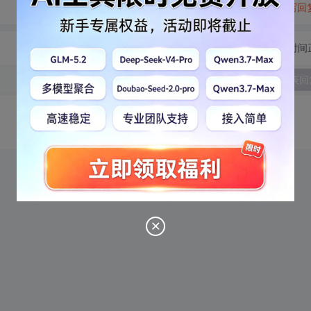
转发到动态
举报
写回
切换为时间
发表回