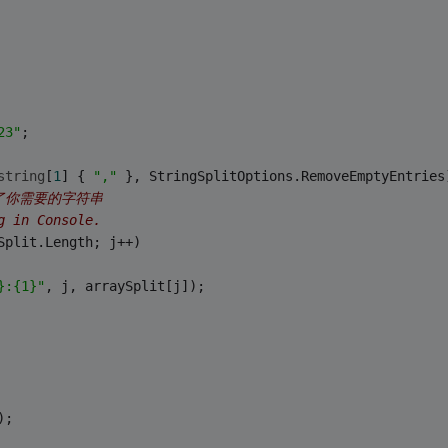
23"
;
string
[
1
] { 
","
 }, StringSplitOptions.RemoveEmptyEntries
存放了你需要的字符串
g in Console.
Split.Length; j++)
}:{1}"
, j, arraySplit[j]);
);