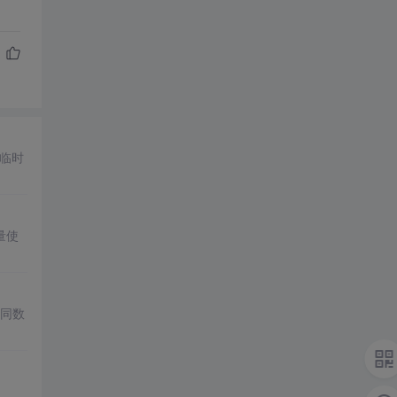
、临时
量使
同数