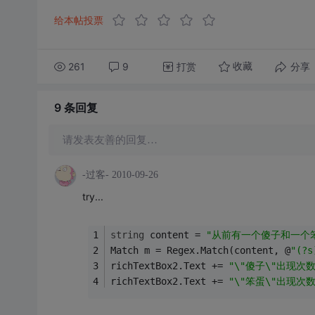
给本帖投票
261
9
打赏
分享
收藏
9 条
回复
请发表友善的回复…
-过客-
2010-09-26
try...
string
 content = 
"从前有一个傻子和一个
Match m = Regex.Match(content, @
"(?
richTextBox2.Text += 
"\"傻子\"出现次
richTextBox2.Text += 
"\"笨蛋\"出现次