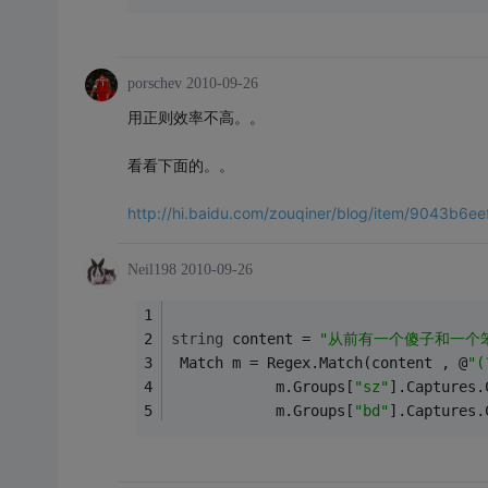
porschev
2010-09-26
用正则效率不高。。
看看下面的。。
http://hi.baidu.com/zouqiner/blog/item/9043b6
Neil198
2010-09-26
string
 content = 
"从前有一个傻子和一个
 Match m = Regex.Match(content , @
"(
            m.Groups[
"sz"
].Captures.
            m.Groups[
"bd"
].Captures.