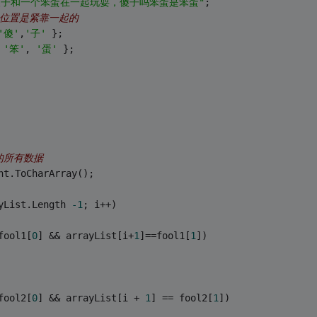
傻子和一个笨蛋在一起玩耍，傻子吗笨蛋是笨蛋"
;
以位置是紧靠一起的
'傻'
,
'子'
 };
 
'笨'
, 
'蛋'
 };
话的所有数据
nt.ToCharArray();
yList.Length 
-1
; i++)
fool1[
0
] && arrayList[i+
1
]==fool1[
1
])
fool2[
0
] && arrayList[i + 
1
] == fool2[
1
])