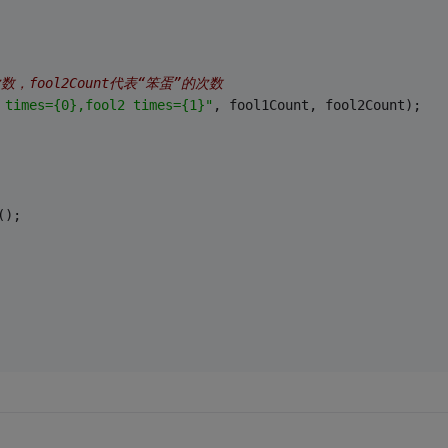
次数，fool2Count代表“笨蛋”的次数
 times={0},fool2 times={1}"
, fool1Count, fool2Count);
();