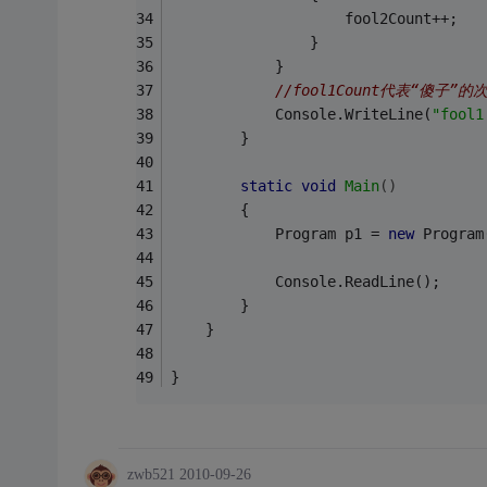
                    fool2Count++;
                }
            }
//fool1Count代表“傻子”的
            Console.WriteLine(
"fool1
        }
static
void
Main
()
        {
            Program p1 = 
new
 Program
            Console.ReadLine();
        }
    }
}
zwb521
2010-09-26