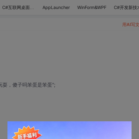
AppLauncher
WinForm&WPF
C#开发新技
C#互联网桌面应用
用AI写
一起玩耍，傻子吗笨蛋是笨蛋";