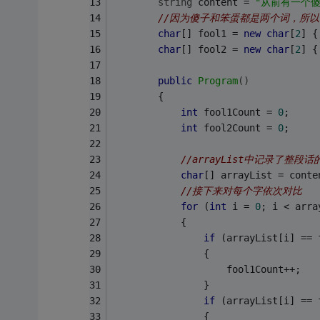
string
 content = 
"从前有一个
//因为傻子和笨蛋都是两个词，所
char
[] fool1 = 
new
char
[
2
] {
char
[] fool2 = 
new
char
[
2
] {
public
Program
()
        {
int
 fool1Count = 
0
;
int
 fool2Count = 
0
;
//arrayList中记录了整段
char
[] arrayList = conte
//接下来对每个字依次对比
for
 (
int
 i = 
0
; i < arra
            {
if
 (arrayList[i] == 
                {
                    fool1Count++;
                }
if
 (arrayList[i] == 
                {