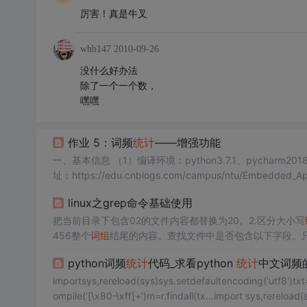
厉害！真是牛叉
whb147
2010-09-26
没什么好办法
除了一个一个数，
嘿嘿
作业 5：词频
统计
——增强功能
一、基本信息 （1）编译环境：python3.7.1、pycharm2018 （2）
linux之grep命令基础使用
把当前目录下包含02的文件内容都替换为20。2.区分大小写
456整个
词组
结尾的内容。查找文件中是否包含以下字段。
以456结尾的内容。显示包含字段的文件名。匹配
出现
两次
python词频
统计
代码_求看python
统计
中文词频
importsys,rereload(sys)sys.setdefaultencoding('utf8')txt=o
ompile('[\x80-\xff]+')m=r.findall(tx...import sys,rereload(s