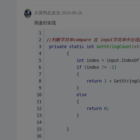
大黄鸭在发光
2010-09-26
用递归实现
//判断字符串compare 在 input字符串中出
private
static
int
GetStringCount
(
st
        {
int
 index = input.IndexOf
if
 (index != 
-1
)
            {
return
1
 + GetStringC
            }
else
            {
return
0
;
            }
        }