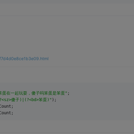
eef7d4d0e8ce1b3e09.html
笨蛋在一起玩耍，傻子吗笨蛋是笨蛋"
;
?<sz>傻子)|(?<bd>笨蛋)"
);
Count;
Count;