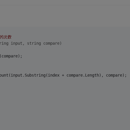
现的次数
ring
 input, 
string
 compare)
(compare);
ount(input.Substring(index + compare.Length), compare);