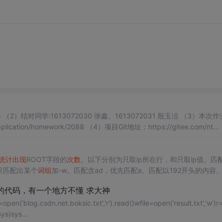
结对同学:1613072030 张鑫、1613072031 殷玉洁 （3）本次作业地
址：https://edu.cnblogs.com/campus/ntu/Embedded_Application/homework/2088 （4）项目Git地址：https://gitee.com/nt...
统计
出现
ROOT字段的
次数
。以下分别为只取ip所在行，和只取ip值。匹
只匹配出某个
词组
加-w。匹配含ad，优先匹配a。匹配以192开头的内容
d的内容。匹配任意含da的内容。
的代码，有一个地方不懂 求大神
pen('blog.csdn.net.boksic.txt','r').read()wfile=open('result.txt','w')r
ys)sys...