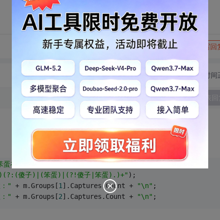
转发到动态
举报
写回
切换为时间
发表回
笨蛋在一起玩耍，傻子吗笨蛋是笨蛋"
;
s)(?:(傻子)|(笨蛋)|(?!傻子|笨蛋).)+"
);
数："
 + m.Groups[
1
].Captures.Count + 
"\n"
;
数："
 + m.Groups[
2
].Captures.Count + 
"\n"
;