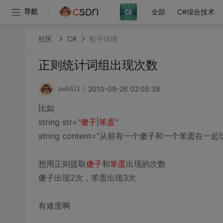
全部
C#综合技术
导航
社区
C#
帖子详情
正则统计词组出现次数
2010-09-26 02:05:38
zwb521
比如
string str="
傻子
|
笨蛋
"
string content="从前有一个傻子和一个笨蛋在
想用正则提取
傻子
和
笨蛋
出现的次数
傻子出现2次，笨蛋出现3次
有难度啊