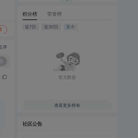
积分榜
荣誉榜
近7日
近30日
至今
复
正序
复
暂无数据
查看更多榜单
社区公告