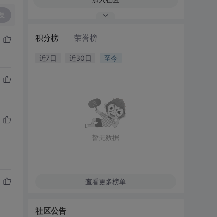
复
积分榜
荣誉榜
近7日
近30日
至今
暂无数据
查看更多榜单
社区公告