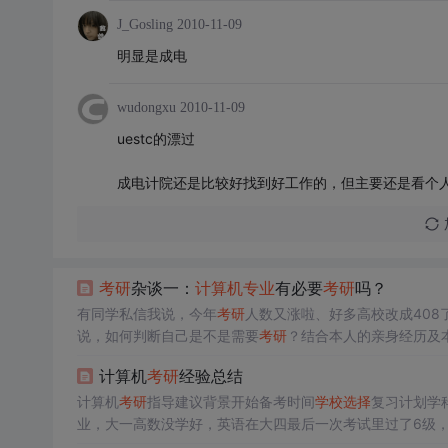
J_Gosling
2010-11-09
明显是成电
wudongxu
2010-11-09
uestc的漂过
成电计院还是比较好找到好工作的，但主要还是看个
考研
杂谈一：
计算机专业
有必要
考研
吗？
有同学私信我说，今年
考研
人数又涨啦、好多高校改成408
说，如何判断自己是不是需要
考研
？结合本人的亲身经历及本
结论：
考研
，并不一
定
是最优
选择
，有些情况下是必须考的
计算机
考研
经验总结
真的好？ 怎...
计算机
考研
指导建议背景开始备考时间
学校
选择
复习计划学
业，大一高数没学好，英语在大四最后一次考试里过了6级
结构，而我数据结构学的还不错，不用在专业课上花很多的