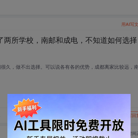
用AI写
了两所学校，南邮和成电，不知道如何选择
徘徊很久，做不出选择。可以说各有各的优势，成都离家比较远，
转发到动态
举报
享
写回
切换为时间