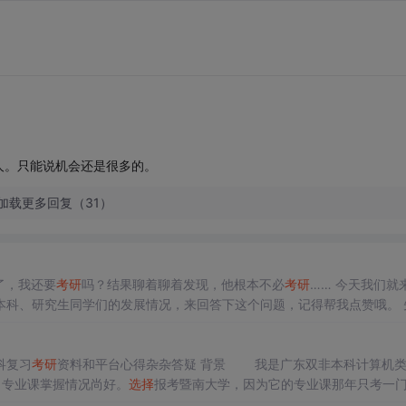
人。只能说机会还是很多的。
加载更多回复（31）
了，我还要
考研
吗？结果聊着聊着发现，他根本不必
考研
…… 今天我们就来说
科、研究生同学们的发展情况，来回答下这个问题，记得帮我点赞哦。 先说
，有些情况是不必考的，要根据自己的情况而
定
，不要随大流。 目录：
科复习
考研
资料和平台心得杂杂答疑 背景 我是广东双非本科计算机
，专业课掌握情况尚好。
选择
报考暨南大学，因为它的专业课那年只考一
时间。暨南大学和华师是广东省内仅有的
两所
211高校，而听说华师
学校