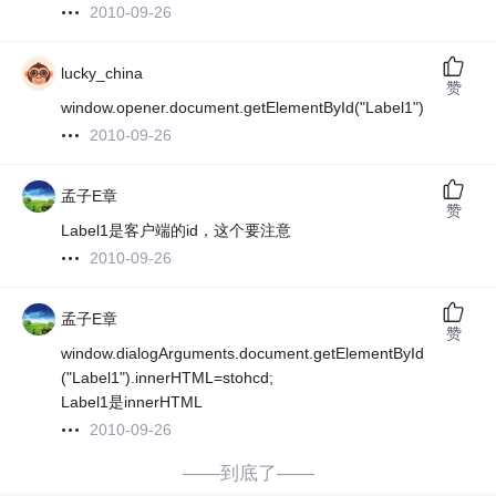
2010-09-26
lucky_china
赞
window.opener.document.getElementById("Label1")
2010-09-26
孟子E章
赞
Label1是客户端的id，这个要注意
2010-09-26
孟子E章
赞
window.dialogArguments.document.getElementById
("Label1").innerHTML=stohcd;
Label1是innerHTML
2010-09-26
——到底了——