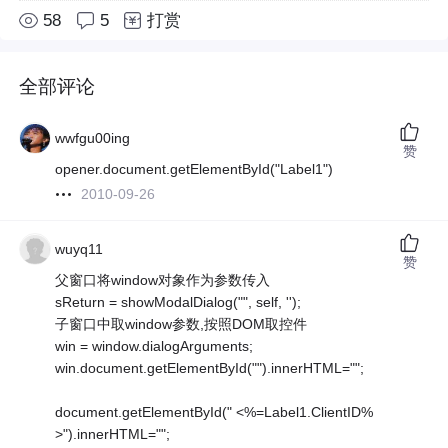
58
5
打赏
全部评论
wwfgu00ing
赞
opener.document.getElementById("Label1")
2010-09-26
wuyq11
赞
父窗口将window对象作为参数传入
sReturn = showModalDialog("", self, '');
子窗口中取window参数,按照DOM取控件
win = window.dialogArguments;
win.document.getElementById("").innerHTML="";
document.getElementById(" <%=Label1.ClientID%
>").innerHTML="";