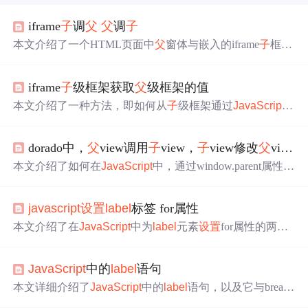
iframe
子
调
父
父
调
子
本文介绍了一个HTML页面中
父
窗体与嵌入的iframe
子
框架
之间的交互案例，通过
JavaScript
实现了点击按钮修改
父
窗体及
子
框架内
label
元素文本的功能，展示了不同作用域
iframe
子
级框架获取
父
级框架的值
下元素的访问与操作。
本文介绍了一种方法，即如何从
子
级框架通过
JavaScript
修改
父
级框架中
Label
控件的显示内容。该方法利用了点击
事件来传递不同的值，并根据这些值更新
父
级页面上特定
L
dorado中，
父
view调用
子
view，
子
view修改
父
view的值
abel
的文本。
本文介绍了如何在
JavaScript
中，通过window.parent属性在
子
view中访问并操作
父
view的组件（如
label
value9），以
及如何
设置
其值。重点在于跨域iframe通信和前端视图间的
javascript
设置
label
标签 for属性
数据交互技巧。
本文介绍了在
JavaScript
中为
label
元素
设置
for属性的两种
方法：使用setAttribute方法和htmlFor属性，以便扩大输入
框的操作区域。
JavaScript
中的
label
语句
本文详细介绍了
JavaScript
中的
label
语句，以及它与break
和continue语句的联合使用。通过示例展示了如何利用
label