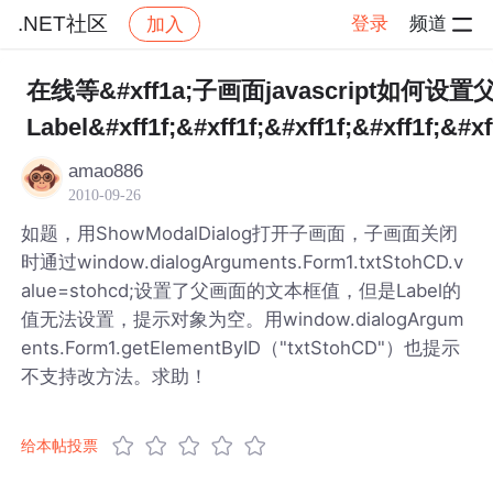
.NET社区
登录
频道
加入
帖子详情
社区
.NET社区
在线等&#xff1a;子画面javascript如何设
Label&#xff1f;&#xff1f;&#xff1f;&#xff1f;&#xf
amao886
2010-09-26
如题，用ShowModalDialog打开子画面，子画面关闭
时通过window.dialogArguments.Form1.txtStohCD.v
alue=stohcd;设置了父画面的文本框值，但是Label的
值无法设置，提示对象为空。用window.dialogArgum
ents.Form1.getElementByID（"txtStohCD"）也提示
不支持改方法。求助！
给本帖投票