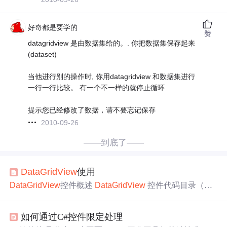
好奇都是要学的
赞
datagridview 是由数据集给的。. 你把数据集保存起来
(dataset)
当他进行别的操作时, 你用datagridview 和数据集进行
一行一行比较。 有一个不一样的就停止循环
提示您已经修改了数据，请不要忘记保存
2010-09-26
——到底了——
DataGridView
使用
DataGridView
控件概述
DataGridView
控件代码目录（Wi
ndows
窗体
） 未绑定数据列 定义:可能想要显示并非来自
数据源的一列数据,这种列称为未绑定列. 数据格式示例 如
如何通过C#控件限定处理
何：设置 Windows
窗体
DataGridView
控件
中
的数据格式