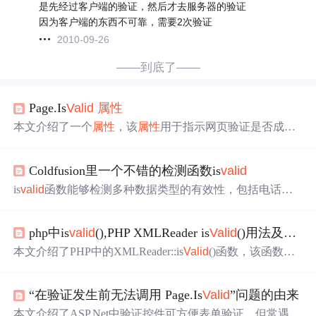
是先经过客户端的验证，然后才去服务器的验证
因为客户端的东西不可靠，需要2次验证
2010-09-26
——到底了——
Page.Is
Valid
属性
本文介绍了一个
属性
，该
属性
用于指示网页验证是否成
功。当页面上所有的验证控件都通过验证时，此
属性
返回tr
ue，否则返回false。文章还提供了一个使用此
属性
的示例
Coldfusion里一个不错的检测函数is
valid
代码，展示了如何根据验证结果更新页面上的文本。
is
valid
函数能够检测多种数据类型的有效性，包括电话号
码、信用卡号码、整数范围等。本文详细介绍了is
valid
函
数的使用方法及其支持的各种数据类型检测。
php中is
valid
(),PHP XMLReader is
Valid
()用法及代码示例
本文介绍了PHP中的XMLReader::is
Valid
()函数，该函数用
于检查解析的XML文档是否有效。通过设置XMLReader的
解析器
属性
启用验证，然后遍历XML节点，可以判断每个
“在验证发生前无法调用 Page.Is
Valid
”问题的由来
节点是否有效。示例代码展示了如何在成功或失败时输出
相应的验证结果。
本文介绍了ASP.Net中验证控件可方便表单验证，但常遇