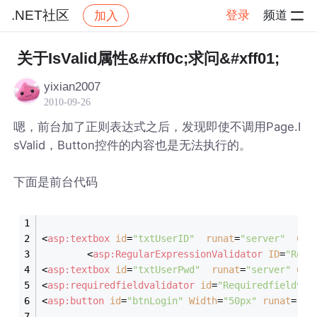
.NET社区
登录
频道
加入
帖子详情
社区
.NET社区
关于IsValid属性&#xff0c;求问&#xff01;
yixian2007
2010-09-26
嗯，前台加了正则表达式之后，发现即使不调用Page.I
sValid，Button控件的内容也是无法执行的。
下面是前台代码
<
asp:textbox
id
=
"txtUserID"
runat
=
"server"
Css
<
asp:RegularExpressionValidator
ID
=
"Regu
<
asp:textbox
id
=
"txtUserPwd"
runat
=
"server"
Css
<
asp:requiredfieldvalidator
id
=
"Requiredfieldval
<
asp:button
id
=
"btnLogin"
Width
=
"50px"
runat
=
"se