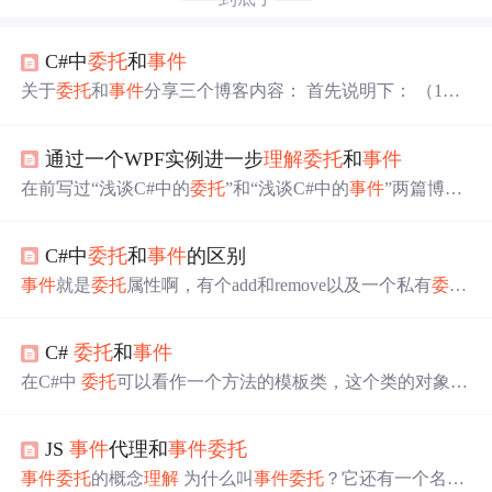
C#中
委托
和
事件
关于
委托
和
事件
分享三个博客内容： 首先说明下： （1）
C#中
事件
：
事件
时属于类的成员，所以要放在类的内部。
（2）
委托
属于一个定义，是和类、接口类似的，通常放在
通过一个WPF实例进一步
理解
委托
和
事件
外部。 （因为大多数
委托
都要被重用）
委托
定义在类里面
还是类外面视情况而定，一般定义在与类定义平级部分，
在前写过“浅谈C#中的
委托
”和“浅谈C#中的
事件
”两篇博
且用public修饰，便于外部调用。 若定义在类的内部，则
客，内容有些抽象，似乎难以说明
委托
和
事件
的关系。 今
必须通过调用该类的成员才能取得其
委托
的引用， 频繁...
天通过一个小程序来进一步说明二者的使用及联系。 首先
C#中
委托
和
事件
的区别
新建一个WPF应用程序，取名TestDelegateAndEvent。 在.x
mal中加入四个按钮，并添加Window_Loaded
事件
。 代码如
事件
就是
委托
属性啊，有个add和remove以及一个私有
委托
下：
很多人说：“总是感觉
委托
和
事件
没什么区别，调用
事件
不
就是相当于调用多个
委托
么？” 不全对，
事件
之于
委托
，
C#
委托
和
事件
就相当于，集合的属性之于集合的元素，注意：
事件
封装
了一层，
事件
其实就是一个特殊的多播
委托
class Program {
在C#中
委托
可以看作一个方法的模板类，这个类的对象可
public delegate void SendHandler(string str); public e...
以引用匹配模板类的方法。所以，1 定义
委托
必须签名：
指定特定的返回值参数。2
委托
对象指向函数时： 指向的
JS
事件
代理和
事件
委托
方法返回值，参数 都要符合。3
委托
对象调用函数时： 必
须提供符合模板设定的参数和返回值。//定义
委托
//输出 5d
事件
委托
的概念
理解
为什么叫
事件
委托
？它还有一个名字