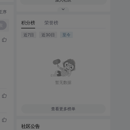
正序
积分榜
荣誉榜
复
近7日
近30日
至今
暂无数据
查看更多榜单
社区公告