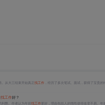
悟。从大三结束开始真正
找
工作
，经历了多次笔试、面试，获得了宝贵的
后
找
工作
好？
的利弊。作者认为年前
找
工作
更好，理由包括人的惰性使得改变不易、年