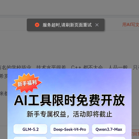
用AI写
服务超时,请刷新页面重试
是太有名的学校毕业。技术水平很差，C++ 都不太会。人品一般，只
希罗多德的历史。身体孱弱，长得也不能去钓富婆。
来都要家里蹲了？
转发到动态
举报
写回