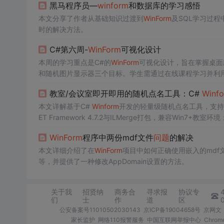
黑马程序员—
winform
和数据库的学习感悟
本文分享了作者从基础知识过渡到
WinForm
及SQL学习过
时的解决方法。
C#第六周-
WinForm
可视化设计
本周的学习重点是C#的
WinForm
可视化设计，旨在掌握桌面
和随机图片显示器三个目标。学生需通过在线课程学习并利
文本文件。
教室/会议室即开即用的随机点名工具：C#
Winf
本文详解基于C#
Winform
开发的轻量级随机点名工具，支持C
ET Framework 4.7.2与ILMerge打包，兼容Win7+教
景可用性，含脉动反馈、大字体高对比显示。配套完整VS20
WinForm
程序中两份mdf文件
问题
的解决
本文详细介绍了在
WinForm
项目中如何正确使用嵌入的mdf文
等，并提供了一种修改AppDomain设置的方法。
关于我
招贤纳
商务合
寻求报
协议专
们
士
作
道
区
公安备案号11010502030143
京ICP备19004658号
京网文〔
家长监护
网络110报警服务
中国互联网举报中心
Chro