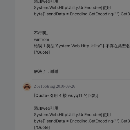
添加web引用
System.Web.HttpUtility.UrlEncode可使用
byte[] sendData = Encoding.GetEncoding("").GetB
不行啊。
winfrom：
错误 1 类型“System.Web.HttpUtility”中不存在类型名
[/Quote]
解决了，谢谢
ZoeToString
2010-09-26
[Quote=引用 4 楼 wuyq11 的回复:]
添加web引用
System.Web.HttpUtility.UrlEncode可使用
byte[] sendData = Encoding.GetEncoding("").GetB
[/Quote]