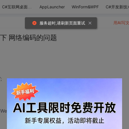
AppLauncher
WinForm&WPF
C#开发新技
C#互联网桌面应用
用AI写
服务超时,请刷新页面重试
rm 下 网络编码的问题
;
b.HttpUtility.UrlEncode() 这个方法，那么如何进行编码