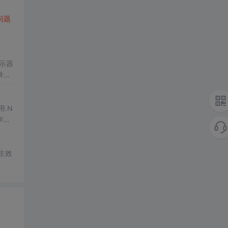
问题
示器
录到
.N
学场
生效