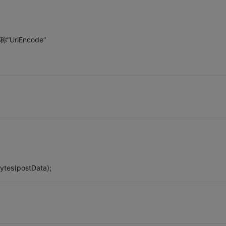
“UrlEncode”
ytes(postData);