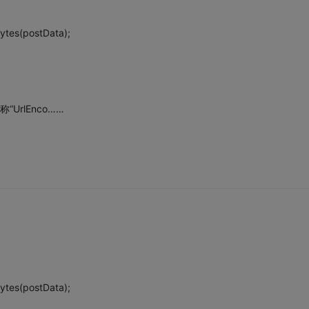
ytes(postData);
称“UrlEnco……
ytes(postData);