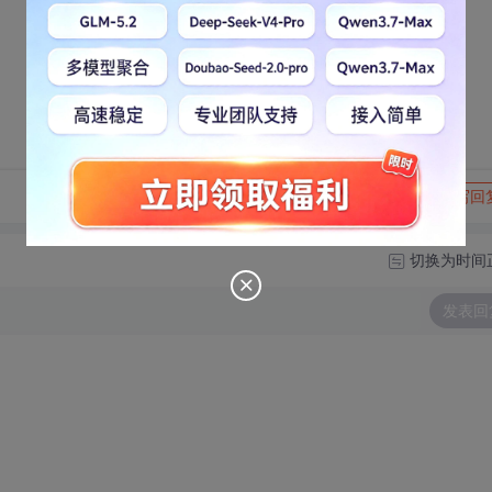
转发到动态
举报
写回
切换为时间
发表回