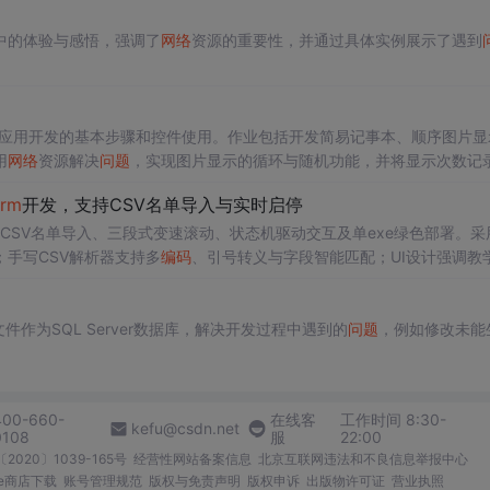
程中的体验与感悟，强调了
网络
资源的重要性，并通过具体实例展示了遇到
应用开发的基本步骤和控件使用。作业包括开发简易记事本、顺序图片显
用
网络
资源解决
问题
，实现图片显示的循环与随机功能，并将显示次数记
orm
开发，支持CSV名单导入与实时启停
SV名单导入、三段式变速滚动、状态机驱动交互及单exe绿色部署。采用
室环境；手写CSV解析器支持多
编码
、引号转义与字段智能匹配；UI设计强调教
19源码，适合作为
Winform
基础教学案例。
件作为SQL Server数据库，解决开发过程中遇到的
问题
，例如修改未能
400-660-
在线客
工作时间 8:30-
kefu@csdn.net
0108
服
22:00
2020〕1039-165号
经营性网站备案信息
北京互联网违法和不良信息举报中心
me商店下载
账号管理规范
版权与免责声明
版权申诉
出版物许可证
营业执照