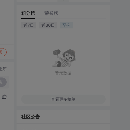
积分榜
荣誉榜
近7日
近30日
至今
复
正序
暂无数据
复
查看更多榜单
社区公告