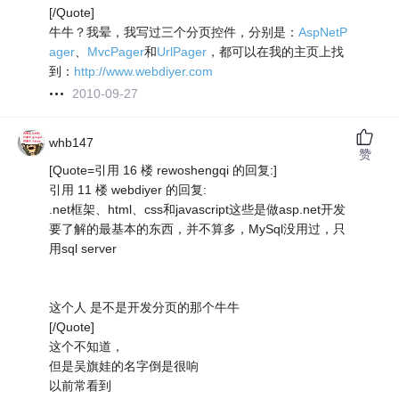
[/Quote]
牛牛？我晕，我写过三个分页控件，分别是：
AspNetP
ager
、
MvcPager
和
UrlPager
，都可以在我的主页上找
到：
http://www.webdiyer.com
2010-09-27
whb147
赞
[Quote=引用 16 楼 rewoshengqi 的回复:]
引用 11 楼 webdiyer 的回复:
.net框架、html、css和javascript这些是做asp.net开发
要了解的最基本的东西，并不算多，MySql没用过，只
用sql server
这个人 是不是开发分页的那个牛牛
[/Quote]
这个不知道，
但是吴旗娃的名字倒是很响
以前常看到