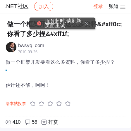
.NET社区
登录
频道
加入
帖子详情
社区
.NET社区
服务超时,请刷新
做一个框架开发要看这么多资料&#xff0c;
页面重试
你看了多少捏&#xff1f;
bwsyq_com
2010-09-26
做一个框架开发要看这么多资料，你看了多少捏？
估计还不够，呵呵！
给本帖投票
410
56
打赏