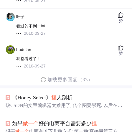
2010-09-27
叶子
赞
看过的不到一半
2010-09-27
hudelan
赞
我都看过了！
2010-09-27
加载更多回复（33）
《Honey Select》
捏
人剖析
破CSDN的文章编辑器太难用了, 传个图要累死. 以后在知
乎写完再转过来: https://zhuanlan.zhihu.com/p/28471808关于
游戏中的
捏
人系统, 很少有
资料
提到怎么
做
, 印象中只有
如果
做
一个
好的电商平台需要多少
捏
《天涯明月刀》分享过. 前段时间关注了个VR资源分享的
公众号, 经常推送HS的
捏
人作品, 所以才引发了我的好奇心,
想要
做
一个
电商有以下几种方式: 第一种:直接用第三方的