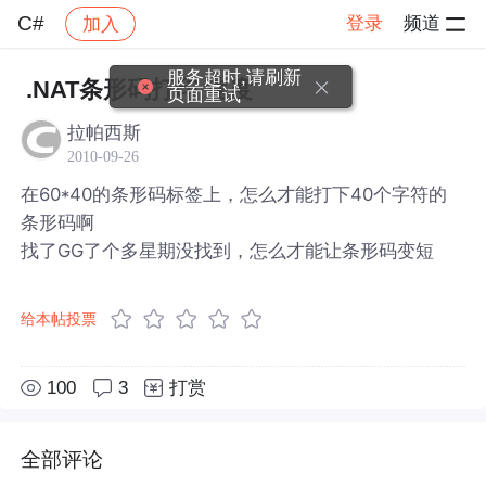
C#
登录
频道
加入
帖子详情
社区
C#
服务超时,请刷新
.NAT条形码打印 速度
页面重试
拉帕西斯
2010-09-26
在60*40的条形码标签上，怎么才能打下40个字符的
条形码啊
找了GG了个多星期没找到，怎么才能让条形码变短
给本帖投票
100
3
打赏
全部评论