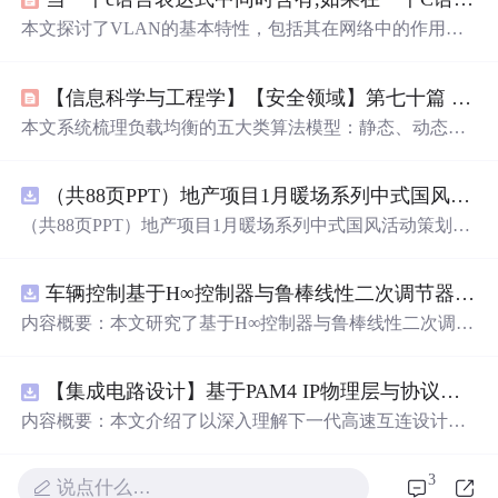
本文探讨了VLAN的基本特性，包括其在网络中的作用和
配置。同时，介绍了STP（Spanning Tree Protocol）的工作
原理，特别是如何在特定交换机上设置根桥。此外，还涉
【信息科学与工程学】【安全领域】第七十篇 负载均衡设备的主要算法01
及了不同
速度
的链路在STP中的开销计算，以及IP地址子
网划分和
NAT
转换的相关知识。最后，提到了ACL（Acces
本文系统梳理负载均衡的五大类算法模型：静态、动态、
s Control List）的应用及其对网络流量的影响，以及交换机
哈希、预测及多层/自适应调度，并重点分析各类算法在AS
配置和IOS映像文件的保存位置。
IC、NPU及通用CPU（RISC-V/X86/ARM/龙芯）上的执行
（共88页PPT）地产项目1月暖场系列中式国风活动策划方案.pptx
特性与适配约束。强调算法复杂度与硬件架构的匹配关
系，指出ASIC适合固定哈希与规则转发，NPU适用于AI驱
（共88页PPT）地产项目1月暖场系列中式国风活动策划方
动的预测调度，而通用CPU凭借灵活性支撑全算法实现，
案.pptx
但受限于内存访问与同步开销。
车辆控制基于H∞控制器与鲁棒线性二次调节器RLQR的铰接式重型车辆的稳健路径跟踪控制研究（Matlab代码实现）
内容概要：本文研究了基于H∞控制器与鲁棒线性二次调节
器（RLQR）的铰接式重型车辆稳健路径跟踪控制方法，
并通过Matlab代码实现仿真验证。针对铰接式车辆在复杂
【集成电路设计】基于PAM4 IP物理层与协议兼容性验证：5nm工艺下高速互连系统电气合规测试平台
工况下路径跟踪精度低、稳定性差的问题，提出结合H∞控
制与RLQR的复合控制策略，以提升系统对参数不确定
内容概要：本文介绍了以深入理解下一代高速互连设计的
性、外部干扰及模型摄动的鲁棒性。文中建立了车辆动力
关键要素。
学模型，设计了H∞与RLQR控制器，通过多工况仿真对比
3
说点什么…
分析其控制性能，结果表明该方法能有效提高路径跟踪精