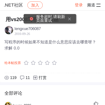
.NET社区
登录
频道
加入
帖子详情
社区
.NET社区
服务超时,请刷新
用vs2008写程序的问题
页面重试
lengxue706087
2010-09-26
写程序的时候如果不知道是什么意思应该去哪查呀？
求解 0.0
给本帖投票
119
11
打赏
全部评论