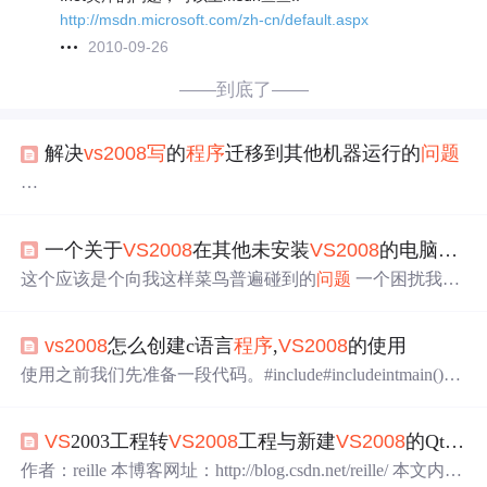
http://msdn.microsoft.com/zh-cn/default.aspx
2010-09-26
——到底了——
解决
vs
2008
写
的
程序
迁移到其他机器运行的
问题
转自：http://www.cnblogs.com/wondering/archive/2009/08/29/
1556392.html
一个关于
VS
2008
在其他未安装
VS
2008
的电脑上无法运行编译的
VC9编译的
程序
在没有装过VC9（确切的说是.Net Framewo
这个应该是个向我这样菜鸟普遍碰到的
问题
一个困扰我很
rk3.5）的机器上运行时，如果提示“由于应用
程序
配置不正
久的
问题
=.= 呵呵 刚开始学C++的时候就开始用
VS
2008
(V
确，应用
程序
未能启动。重新安装应用
程序
可能会纠正这
C
2008
,
VS
9.0)了当然新手刚开始学C++的时候都会新建Win
个
问题
。”这个错误，那么就说明该
程序
动态链接了VC9的
vs
2008
怎么创建c语言
程序
,
VS
2008
的使用
32控制台
程序
的项目了这倒没什么
问题
但编译后生成的.ex
运行时库，（如果还用到了MFC，那么可能动态链接了VC
e应用
程序
不能在别的电脑上运行(当时我花了很久时间做
使用之前我们先准备一段代码。#include#includeintmain(){p
9的MFC库，同理还有ATL库），以及缺少对应的mani
了一个汉诺塔的游戏 本来想给朋友玩玩的 结果...唉...) 经过
rintf("欢迎进入www.dotcpp.com编程网站！");system("paus
我反复试验
e");return0;}1.
VS
2008
的使用过程1)打开软件，第一次打开
VS
2003工程转
VS
2008
工程与新建
VS
2008
的Qt工程时遇到的
需要耗费一点时间。2)创建文件的方式为点击左上角文件-
>新建->文件，或者直接Ctrl+N，我们在使用这种大型开发
作者：reille 本博客网址：http://blog.csdn.net/reille/ 本文内容