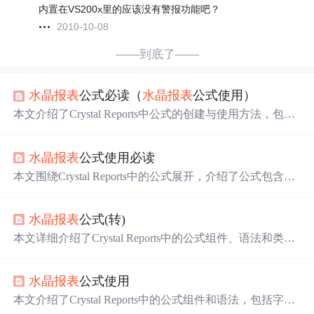
内置在VS200x里的应该没有警报功能吧？
2010-10-08
——到底了——
水晶报表
公式必读（
水晶报表
公式使用）
本文介绍了Crystal Reports中公式的创建与使用方法，包括
组件、语法及不同类型公式的应用实例。此外，还详细讲
解了如何利用
警报
功能来增强报表交互体验。
水晶报表
公式使用必读
本文围绕Crystal Reports中的公式展开，介绍了公式包含组
件和语法两部分。组件有字段、数字、运算符等；语法有
Crystal语法和Basic语法，各有特点。还阐述了报表、格式
水晶报表
公式(转)
化、选定等不同种类的公式及其用途。
本文详细介绍了Crystal Reports中的公式组件、语法和类
型，包括创建计算字段、格式化文本、提取字符串和日期
部分的方法。同时，深入解析了
警报
功能，指导如何创
水晶报表
公式使用
建、编辑、删除、查看和在公式中引用
警报
。
本文介绍了Crystal Reports中的公式组件和语法，包括字