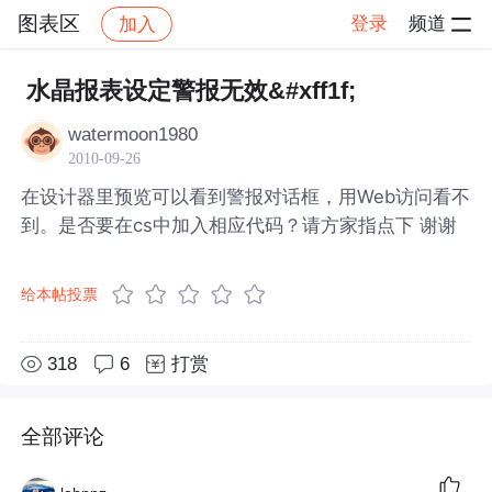
图表区
登录
频道
加入
帖子详情
社区
图表区
水晶报表设定警报无效&#xff1f;
watermoon1980
2010-09-26
在设计器里预览可以看到警报对话框，用Web访问看不
到。是否要在cs中加入相应代码？请方家指点下 谢谢
给本帖投票
318
6
打赏
全部评论