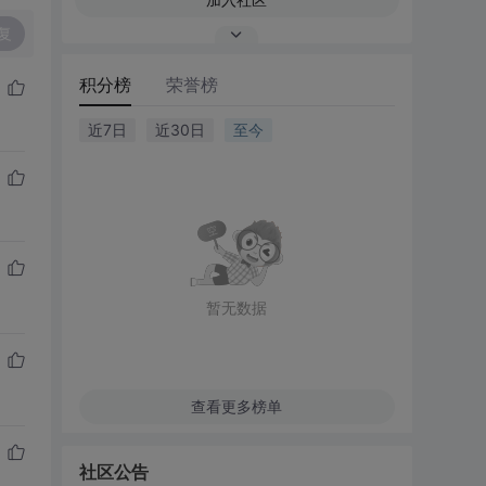
复
积分榜
荣誉榜
近7日
近30日
至今
暂无数据
查看更多榜单
社区公告