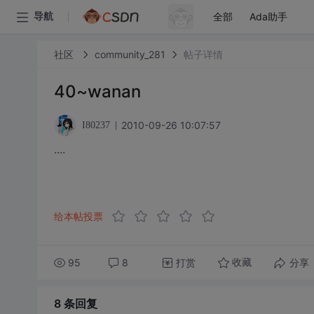
全部
Ada助手
导航
社区
community_281
帖子详情
40~wanan
2010-09-26 10:07:57
I80237
····
哪怕只是那么一点点的鼓励····
给本帖投票
95
8
打赏
分享
收藏
8 条
回复