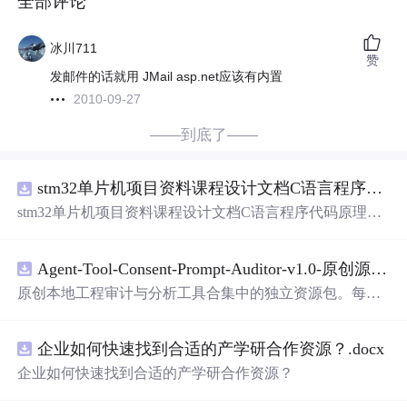
全部评论
冰川711
赞
发邮件的话就用 JMail asp.net应该有内置
2010-09-27
——到底了——
stm32单片机项目资料课程设计文档C语言程序代码原理图电路PCB实例五种PWM反馈控制模式研究
stm32单片机项目资料课程设计文档C语言程序代码原理图
电路PCB实例五种PWM反馈控制模式研究
Agent-Tool-Consent-Prompt-Auditor-v1.0-原创源码与文档.zip
原创本地工程审计与分析工具合集中的独立资源包。每个
ZIP包含完整源码、3项自动化测试、可复现合成示例、离
线HTML、JSON与SVG报告、1080×720真实运行效果图、
企业如何快速找到合适的产学研合作资源？.docx
README、运行说明、功能清单、MIT License及原创与授
权声明。解压后进入project目录，执行npm test验证算法，
企业如何快速找到合适的产学研合作资源？
执行npm run report生成报告，也可通过本地静态服务器打