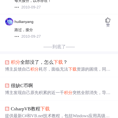
每天接分，以示存在！
2010-09-27
huilianyang
赞
路过，接分
2010-09-27
——到底了——
积分
全部没了，怎么
下载
？
博主反馈自己
积分
耗尽，面临无法
下载
资源的困境，同时
提到VIP价格昂贵，反映出在获取资源时遇到的难题。
很缺C币啊
博主发现自己原先积累的近一千
积分
突然全部消失，导致
无法
下载
所需资源，对于
积分
为何清零及如何恢复表达了
困惑。
CsharpVB教程
下载
提供最新C#和VB.net技术教程，包括Windows应用高级编