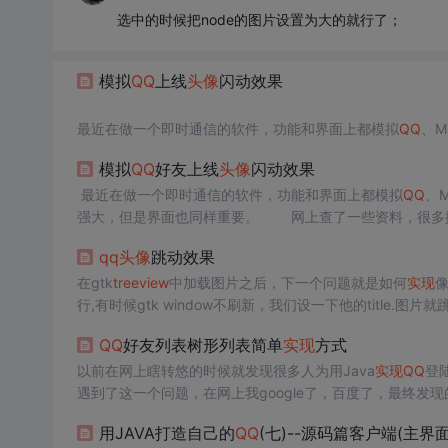
选中的时候把node的图片设置为大的就行了；
模拟
QQ
上线
头像
闪动效果
最近在做一个即时通信的软件，功能和界面上都模拟
QQ
、M
强大，但是界面也同样重要。
模拟
QQ
好友上线
头像
闪动效果
网上查了一些资料，很多提问关于
QQ
好友上线
头像
闪
前边说到是模拟，就是说我们还没有能力像
最近在做一个即时通信的软件，功能和界面上都模拟
qq
那样自
QQ
、
下
强大，但是界面也同样重要。 网上查了一些资料，很多
qq
接受到消息的时候。
头像
的跳动轨迹----左下-->中上
我们还没有能力像
qq
那样自己编写控件，网上很多人讲了解
qq
头像
跳动效果
跳动轨迹
在gtk
treeview
中加载图片之后，下一个问题就是如何
实现
行,有时候gtk window不刷新，我们设一下他的title.图片就
k.Pixbuf buf3;
QQ
好友列表树形列表简单
实现
方式
以前在网上瞎转悠的时候就发现很多人为用Java
实现
QQ
登
遇到了这一个问题，在网上我google了，百度了，最终
人，没有发布到网上来，如今，经过自己的多方面查找资料
用JAVA打造自己的
QQ
(七)--源码篇客户端(主界面
效果截图：