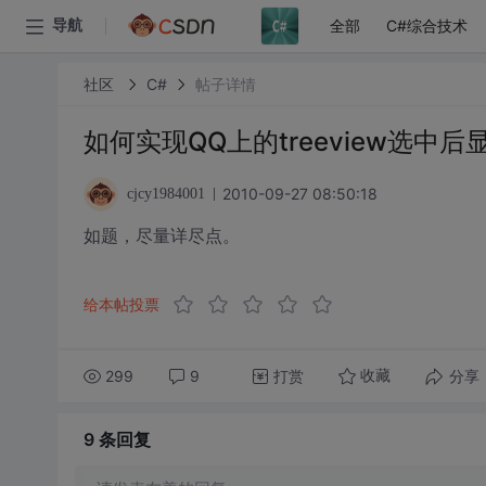
全部
C#综合技术
导航
社区
C#
帖子详情
如何实现QQ上的treeview选中
2010-09-27 08:50:18
cjcy1984001
如题，尽量详尽点。
给本帖投票
299
9
打赏
分享
收藏
9 条
回复