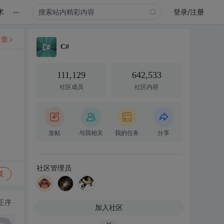
...
术
登录/注册
文章
C#
111,129
642,533
社区成员
社区内容
发帖
与我相关
我的任务
分享
社区管理员
复
正序
加入社区