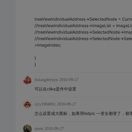
treeViewIndividualAddress->SelectedNode = Curr
//treeViewIndividualAddress->ImageList = imageLi
//treeViewIndividualAddress->SelectedNode->Ima
//treeViewIndividualAddress->SelectedNode->Sel
>ImageIndex;
}
}
liulangdeyuyu
2010-09-27
可以在clike是件中设置
cjcy1984001
2010-09-27
怎么设置成大图标，如果用listpic 一变全都变了，
ztenv
2010-09-27