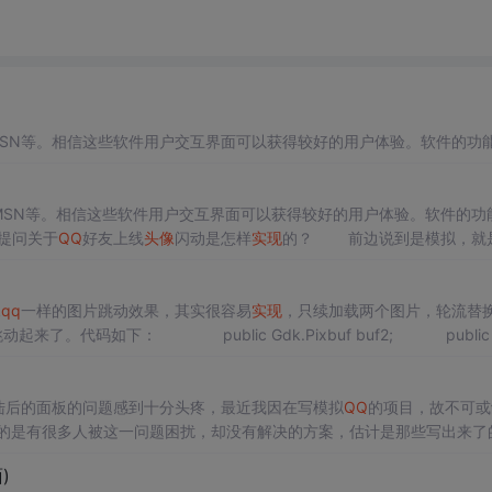
SN等。相信这些软件用户交互界面可以获得较好的用户体验。软件的功
动是怎样
实现
的？
己编写控件，网上很多人讲了解决的方法。不过原理都是很相似的，仔细
MSN等。相信这些软件用户交互界面可以获得较好的用户体验。软件的功
提问关于
-->右下-->中上 三个状态循环。中间的间隔时间大
QQ
好友上线
头像
闪动是怎样
实现
的？ 前边说到是模拟，就
决的方法。不过原理都是很相似的，仔细看一下
qq
接受到消息的时候。
像
qq
一样的图片跳动效果，其实很容易
实现
，只续加载两个图片，轮流替
跳动起来了。代码如下： public Gdk.Pixbuf buf2; public 
陆后的面板的问题感到十分头疼，最近我因在写模拟
QQ
的项目，故不可或
发现的是有很多人被这一问题困扰，却没有解决的方案，估计是那些写出来了
，终于把他写出来了，也不枉昨晚熬夜了，呵呵，好了先让我们来看看
实
)