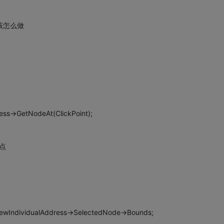
该怎么做
ess->GetNodeAt(ClickPoint);
节点
iewIndividualAddress->SelectedNode->Bounds;