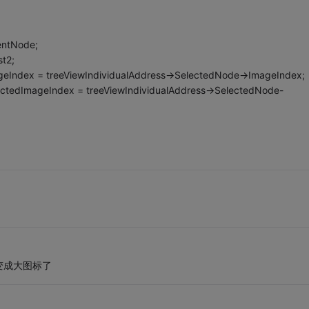
entNode;
st2;
geIndex = treeViewIndividualAddress->SelectedNode->ImageIndex;
ectedImageIndex = treeViewIndividualAddress->SelectedNode-
都变成大图标了