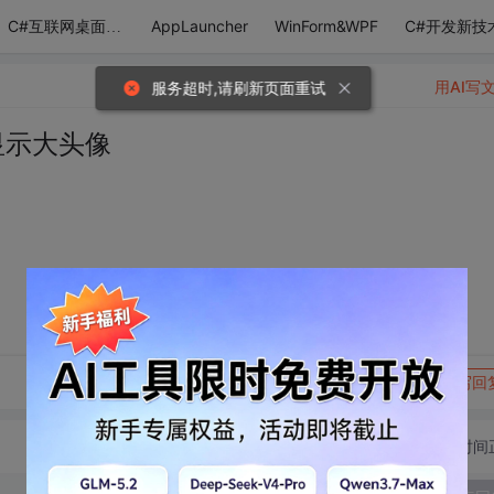
AppLauncher
WinForm&WPF
C#开发新技
C#互联网桌面应用
用AI写
服务超时,请刷新页面重试
后显示大头像
转发到动态
举报
写回
切换为时间