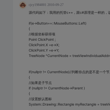
cjcy1984001
2010-09-27
源代码如下：我用的托管c++，跟c#原理是一样的，
if(e->Button==::MouseButtons::Left)
{
//根据坐标获得项
Point ClickPoint ;
ClickPoint.X =e->X;
ClickPoint.Y =e->Y;
TreeNode ^CurrentNode = treeViewIndividualAddr
if(nullptr != CurrentNode)//判断你点的是不是一个
{
//如果是子节点
if (nullptr != CurrentNode->Parent )
{
//设置默认图标
System::Drawing::Rectangle myRectangle = treeV