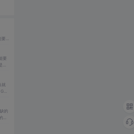
能要
看一
能要
是说
头像
的
换就
Gd
缺的
的
现
的