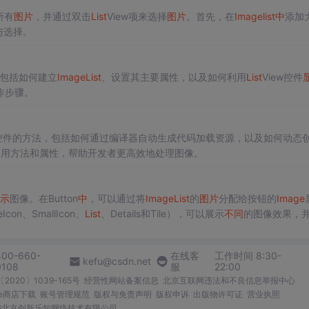
所有
图片
，并通过双击
List
View项来选择
图片
。首先，在
Image
list
中
添加
与选择。
，包括如何建立
Image
List
、设置其主要属性，以及如何利用
List
View控件
作步骤。
控件的方法，包括如何通过编译器自动生成代码加载资源，以及如何动态
常用方法和属性，帮助开发者更高效地处理图像。
示
图像。在Button
中
，可以通过将
Image
List
的
图片
分配给按钮的
Image
con、SmallIcon、
List
、Details和Tile），可以展示
不同
的图像效果，
细用法和示例提供了深入理解
Image
List
控件的应用。
400-660-
在线客
工作时间 8:30-
kefu@csdn.net
0108
服
22:00
2020〕1039-165号
经营性网站备案信息
北京互联网违法和不良信息举报中心
me商店下载
账号管理规范
版权与免责声明
版权申诉
出版物许可证
营业执照
026北京创新乐知网络技术有限公司