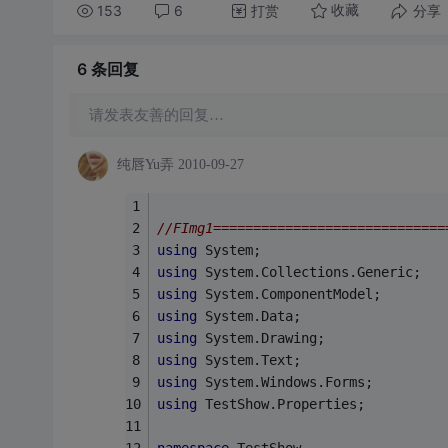
153
6
打赏
分享
收藏
6 条
回复
请发表友善的回复…
纯唇Yu弄
2010-09-27
//FImg1=============================
using
 System;
using
 System.Collections.Generic;
using
 System.ComponentModel;
using
 System.Data;
using
 System.Drawing;
using
 System.Text;
using
 System.Windows.Forms;
using
 TestShow.Properties;