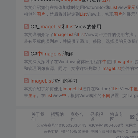
本文介绍如何在窗体加载时使用PictureBox和
List
View
显示
相似的
图片
，然后将其绑定到
List
View上，实现
图片
的展示
C#_
Image
List
和
List
View的使用
本文详细介绍了
Image
List
和
List
View两种控件的使用方法
带有图标的项列表，并提供了添加、移除、选择项的具体操
C#
中
Image
list
详解
本文深入探讨了在Windows窗体应用程序
中
使用
Image
List
和管理图像资源。同时，文章详细列举了
Image
List
控件的
Image
List
控件的学习
本文介绍了如何使用
Image
List
控件在Button和
List
View
中
显
来
显示
。在
List
View
中
，根据View属性的
不同
设置（如LargeI
设置Large
Image
List
或Small
Image
List
属性来
显示
图片
。详
关于我
招贤纳
商务合
寻求报
协议专
们
士
作
道
区
公安备案号11010502030143
京ICP备19004658号
京网文〔
家长监护
网络110报警服务
中国互联网举报中心
Chro
©1999-2