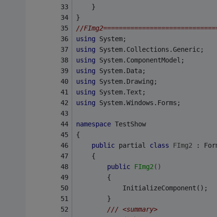
    }
}
//FImg2=============================
using
 System;
using
 System.Collections.Generic;
using
 System.ComponentModel;
using
 System.Data;
using
 System.Drawing;
using
 System.Text;
using
 System.Windows.Forms;
namespace
 TestShow
{
public
 partial 
class
FImg2
 :
 For
    {
public
FImg2
()
        {
            InitializeComponent();
        }
/// <summary>