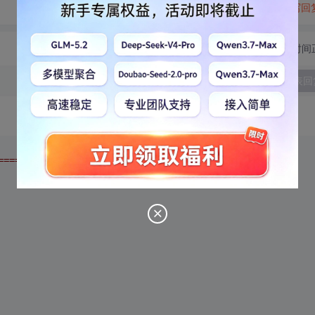
转发到动态
举报
写回
切换为时间
发表回
==================================