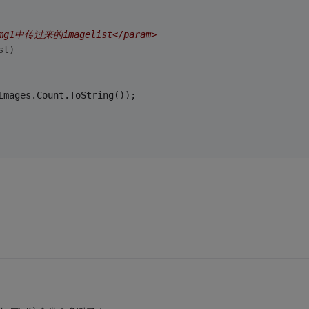
Fimg1中传过来的imagelist</param>
st)
Images.Count.ToString());