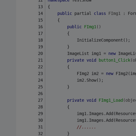
namespace
 TestShow
{
public
 partial 
class
FImg1
 :
 For
    {
public
FImg1
()
        {
            InitializeComponent();
        }
        ImageList img1 = 
new
 ImageLi
private
void
button1_Click
(o
        {
            FImg2 im2 = 
new
 FImg2(im
            im2.Show();
        }
private
void
FImg1_Load
(obje
        {
            img1.Images.Add(Resource
            img1.Images.Add(Resource
//......
        }