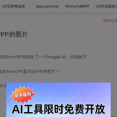
AppLauncher
WinForm&WPF
C#开发新技
C#互联网桌面应用
用AI写
st中的图片
在form1中实例化了一个ImageList，代码如下：
在form2中显示list1中的照片？
不存在名称“list2”）