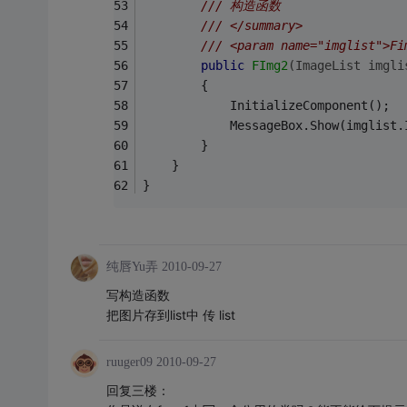
/// 构造函数
/// </summary>
/// <param name="imglist">
public
FImg2
(ImageList imgli
        {
            InitializeComponent();
            MessageBox.Show(imglist.
        }
    }
}
纯唇Yu弄
2010-09-27
写构造函数
把图片存到list中 传 list
ruuger09
2010-09-27
回复三楼：