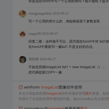
你是说在form1中写一个公用的类吗？能不能给下提
changjiangzhibin
2010-09-27
写一个公用的类什么的，例如根据某个参数攻取
ruuger09
2010-09-27
回复二楼：这样做不可以，因为我在form1中对 list
在form2中重新写一遍list1 不是太好的办法。
周药师
2010-09-27
不如也寫個ImageList list1 = new ImageList（）；
把代碼從新COPY一遍
winForm
Image
List
图像控件使用
本文介绍如何利用
Image
List
控件存储并管理
图片
资源，包
时探讨了在实际应用
中
遇到的问题，如pictureBox无法清空
picturebox与
image
list
使用选择
图片