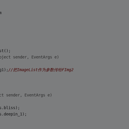
m
st();
bject sender, EventArgs e)
g1);
//把ImageList作为参数传给FImg2
ct sender, EventArgs e)
s.bliss);
s.deepin_1);