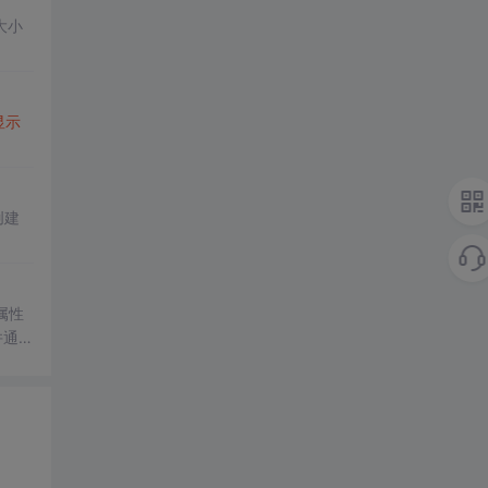
大小
显示
创建
属性
并通过