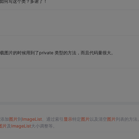
示如何写这个类？多谢了！
1加载图片的时候用到了private 类型的方法，而且代码量很大。
括添加
图片
到
Image
List
、通过索引
显示
特定
图片
以及清空
图片
列表的方法
图片
及
Image
List
大小调整等。