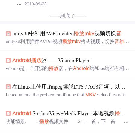
2010-09-28
——到底了——
unity3d中利用AVPro video
播放
mkv
视频切换
音轨
，
unity3d利用插件AVPro视频
播放
mkv
格式视频，切换
音轨
，
实现ktv点歌伴唱功能 （貌似只支持Win10和
Android
设
备） 一，
播放
MKV
文件 首先将高版本（低版本好像不支
Android
播放
器——VitamioPlayer
持
mkv
）插件AVPro o video 1.9.7导入Unity （AVPro o video
1.9.7，某宝55，挡人财路犹如杀人父母，插件我就不提供
vitamio是一个开源的
播放
器，在
Android
端和ios端都有相应
资源了，请支持正版，手动斜...
的库，支持硬解码，api与
Android
原生
播放
器的api类似 Vit
amio 能够流畅
播放
720P甚至1080P高清
MKV
，FLV，MP
在Linux上使用ffmpeg摆脱DTS / AC3音频，以在iOS或
4，MOV，TS，RMVB等常见格式的视频，还可以在
Andr
oid
与 iOS 上跨平台支持 MMS, RTSP, RTMP, HLS(m3u8)
I encountered the problem on iPhone that
MKV
video files with
等常见的多种视频流媒体协议，包括点播与
AC3 are played with no sound. The OPlayer reports to me that
“According to DTS patent, DTS is forbidden to play , None of t
Android
SurfaceView+MediaPlayer 本地视频
播放
器
he media player...
功能情景: 1.
播放
视频文件 2.上一首，下一首 3.
卡拉ok功能 4.
播放
模式（顺序，随机，循环） 效果图
功能的实现: 1.伴唱功能:(这里是
mkv
文件切换声道),伴