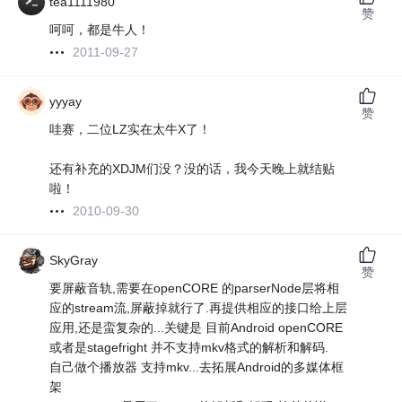
tea1111980
赞
呵呵，都是牛人！
2011-09-27
yyyay
赞
哇赛，二位LZ实在太牛X了！
还有补充的XDJM们没？没的话，我今天晚上就结贴
啦！
2010-09-30
SkyGray
赞
要屏蔽音轨,需要在openCORE 的parserNode层将相
应的stream流,屏蔽掉就行了.再提供相应的接口给上层
应用,还是蛮复杂的...关键是 目前Android openCORE
或者是stagefright 并不支持mkv格式的解析和解码.
自己做个播放器 支持mkv...去拓展Android的多媒体框
架