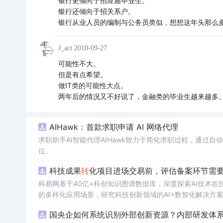
银行更倾向于招应届毕业生。
银行还倾向于招关系户。
银行从业人员的编制与公务员类似，想想这年头那么
J_act
2010-09-27
可能性不大。
但是有点希望。
做IT类的可能性大点。
两年后的情况又不好说了，金融类的毕业生越来越多
AIHawk：首款求职申请 AI 网络代理
求职助手AI智能代理AIHawk致力于简化求职过程，通过
位。
科技成果
转
化项目进场交易前，评估备案环节需要准
科易网基于40亿+科创知识图谱数据库，深度探索AI技术在
的多样化应用场景，研究科技创新领域的AI+数智化解决方
国央企如何系统识别外部创新资源？内部研发体系