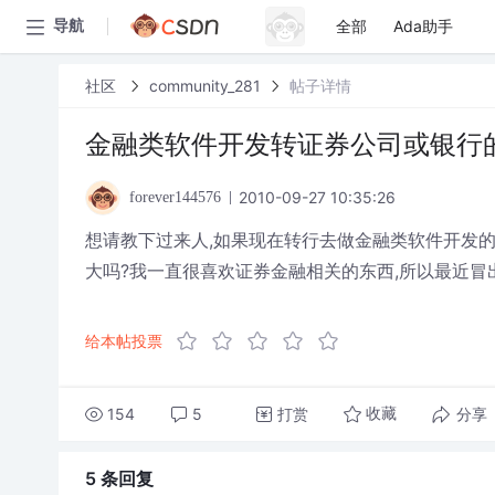
全部
Ada助手
导航
社区
community_281
帖子详情
金融类软件开发转证券公司或银行
2010-09-27 10:35:26
forever144576
想请教下过来人,如果现在转行去做金融类软件开发的
大吗?我一直很喜欢证券金融相关的东西,所以最近冒
给本帖投票
154
5
打赏
分享
收藏
5 条
回复