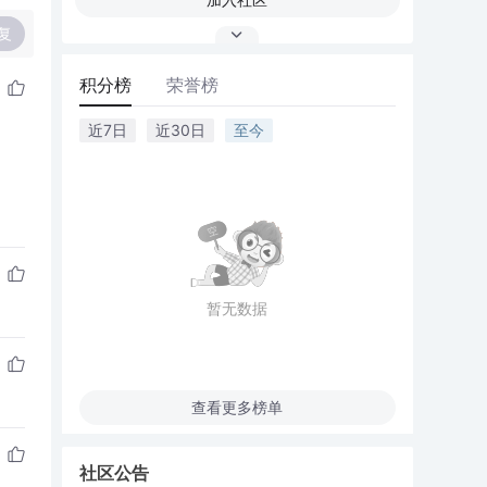
复
积分榜
荣誉榜
近7日
近30日
至今
暂无数据
查看更多榜单
社区公告