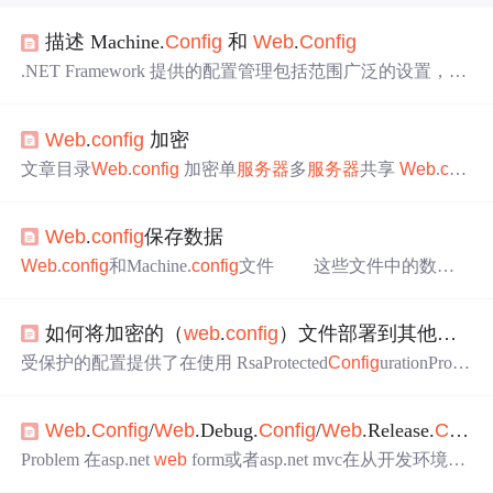
描述 Machine.
Config
和
Web
.
Config
.NET Framework 提供的配置管理包括范围广泛的设置，允
许管理员管理
Web
应用程序及其环境。这些设置存储在 X
ML 配置文件中，其中一些控制计算机范围的设置，另一
Web
.
config
加密
些控制应用程序特定的配置。可以使用任何文本编辑器编
辑 XML 配置文件，如记事本或 XML 编辑器。XML 标记
文章目录
Web
.
config
加密单
服务器
多
服务器
共享
Web
.
con
区分大小写，请确保使用正确的大小写形式。图 19.1 显示
fig
加密 单
服务器
bat 文件 加密 @echo off C:\Windows\Micr
了管理员可以使用的用于配置 ASP.NET W
osoft.NET\Framework64\v4.0.30319\aspnet_regiis.exe -pef "ap
Web
.
config
保存数据
pSettings" "C:\wangcf" PAUSE bat 文件 解密： @echo off
C:\Windo...
Web
.
config
和Machine.
config
文件 这些文件中的数据
对于某个应用程序的所有用户来说都可以使用。
Web
.
confi
g
文件中存储的数据可用于应用程序的整个生命周期。这些
如何将加密的（
web
.
config
）文件部署到其他
服务
数据一般很小，该对象一般用于保持文件位置和数据库连
接的字符串。大的数据片最好保存在其它位置。 作为
受保护的配置提供了在使用 RsaProtected
Config
urationProvi
其它多样集合对象的补充，ASP.NET引入了一组XML配置
der 时创建、删除、导出和导入 RSA 密钥容器的能力。对
文件用于管理应用程序甚至于整个
服务器
的很多设置
于将同一个经过加密的
Web
.
config
文件部署到数台
服务器
Web
.
Config
/
Web
.Debug.
Config
/
Web
.Release.
Config
上的网络场，这会非常有用。在这种情况下，还必须将相
同的 RSA 密钥容器部署到这些
服务器
上。为了实现此目
Problem 在asp.net
web
form或者asp.net mvc在从开发环境发
的，需要为应用程序创建一个 RSA 密钥容器，将它导出到
布到测试、生产环境时，其数据库环境、动态配置会有很