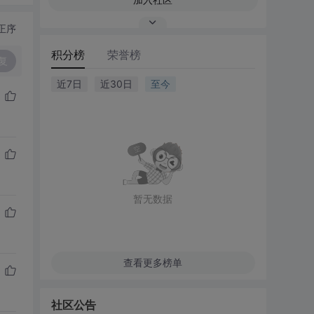
正序
积分榜
荣誉榜
复
近7日
近30日
至今
暂无数据
查看更多榜单
社区公告