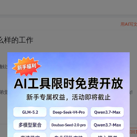
用AI写
么样的工作
过.net,win32驱动，win64应用和驱动开发
弟觉得有戏吗，大概能拿道什么样的待遇？请指点，不胜感激!
转发到动态
举报
写回