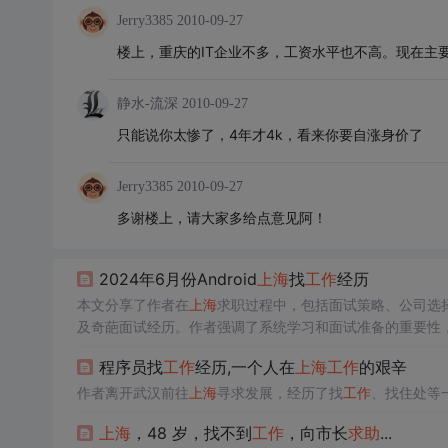
Jerry3385
2010-09-27
楼上，重庆的IT企业不多，工资水平也不高。现在主
静水-流深
2010-09-27
只能说你太惨了，4年才4k，看来你要自涨身价了
Jerry3385
2010-09-27
多谢楼上，请大家多给点意见阿！
2024年6月份Android
上海
找
工作
经历
本文分享了作者在
上海
求职过程中，包括面试策略、公司选
及奇葩面试经历。作者强调了系统学习和面试准备的重要性
程序员找
工作
经历,一个人在
上海
工作
的艰辛
作者离开武汉前往
上海
寻求发展，经历了找
工作
、找住处等
上海
，48 岁，找不到
工作
，向市长
求助
...