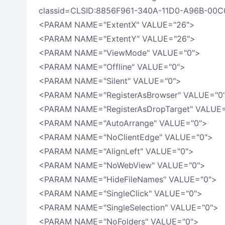
classid=CLSID:8856F961-340A-11D0-A96B-00
<PARAM NAME="ExtentX" VALUE="26">
<PARAM NAME="ExtentY" VALUE="26">
<PARAM NAME="ViewMode" VALUE="0">
<PARAM NAME="Offline" VALUE="0">
<PARAM NAME="Silent" VALUE="0">
<PARAM NAME="RegisterAsBrowser" VALUE="0
<PARAM NAME="RegisterAsDropTarget" VALUE=
<PARAM NAME="AutoArrange" VALUE="0">
<PARAM NAME="NoClientEdge" VALUE="0">
<PARAM NAME="AlignLeft" VALUE="0">
<PARAM NAME="NoWebView" VALUE="0">
<PARAM NAME="HideFileNames" VALUE="0">
<PARAM NAME="SingleClick" VALUE="0">
<PARAM NAME="SingleSelection" VALUE="0">
<PARAM NAME="NoFolders" VALUE="0">