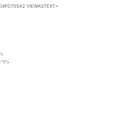
C04FD705A2 VIEWASTEXT>
">
"1">