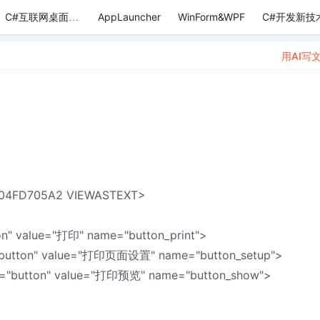
AppLauncher
WinForm&WPF
C#开发新技
C#互联网桌面应用
用AI写
C04FD705A2 VIEWASTEXT>
tton" value="打印" name="button_print">
pe="button" value="打印页面设置" name="button_setup">
type="button" value="打印预览" name="button_show">