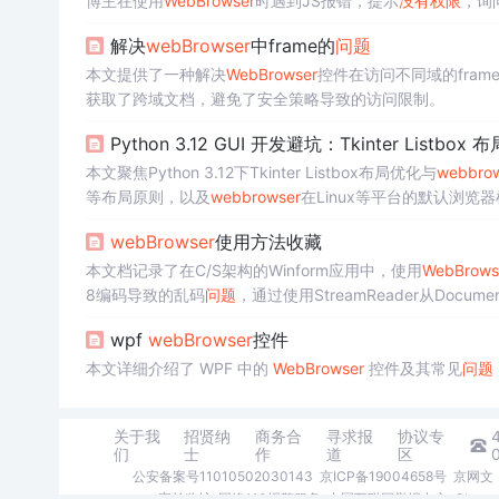
博主在使用
Web
Browser
时遇到JS报错，提示
没有
权限
，询
解决
web
Browser
中frame的
问题
本文提供了一种解决
Web
Browser
控件在访问不同域的fram
获取了跨域文档，避免了安全策略导致的访问限制。
Python 3.12 GUI 开发避坑：Tkinter Listbox
本文聚焦Python 3.12下Tkinter Listbox布局优化与
web
bro
等布局原则，以及
web
browser
在Linux等平台的默认浏
载、DPI适配和系统命令回退等关键技术实践。
web
Browser
使用方法收藏
本文档记录了在C/S架构的Winform应用中，使用
Web
Brows
8编码导致的乱码
问题
，通过使用StreamReader从Docu
别JSON数据的
问题
，通过修改注册表或者代码方式注册JSO
wpf
web
Browser
控件
需要设置为64位运行，并确保程序以管理员
权限
启动。
本文详细介绍了 WPF 中的
Web
Browser
控件及其常见
问题
关于我
招贤纳
商务合
寻求报
协议专
们
士
作
道
区
公安备案号11010502030143
京ICP备19004658号
京网文〔
家长监护
网络110报警服务
中国互联网举报中心
Chro