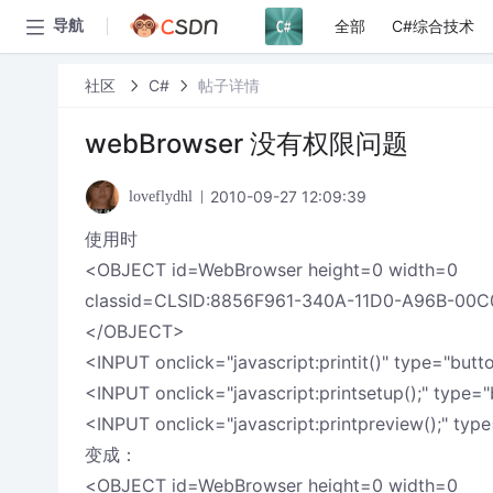
全部
C#综合技术
导航
社区
C#
帖子详情
webBrowser 没有权限问题
2010-09-27 12:09:39
loveflydhl
使用时
<OBJECT id=WebBrowser height=0 width=0
classid=CLSID:8856F961-340A-11D0-A96B-00
</OBJECT>
<INPUT onclick="javascript:printit()" type="bu
<INPUT onclick="javascript:printsetup();" ty
<INPUT onclick="javascript:printpreview();" 
变成：
<OBJECT id=WebBrowser height=0 width=0