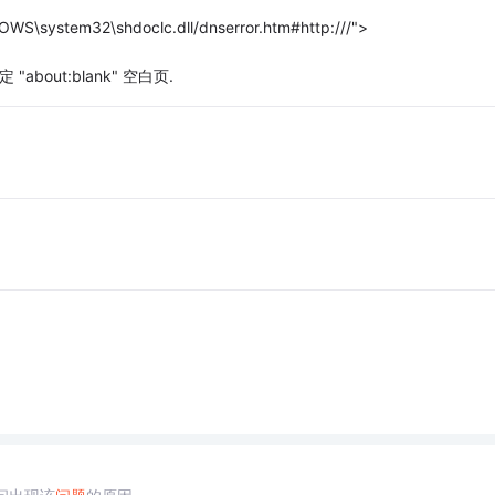
S\system32\shdoclc.dll/dnserror.htm#http:///">
out:blank" 空白页.