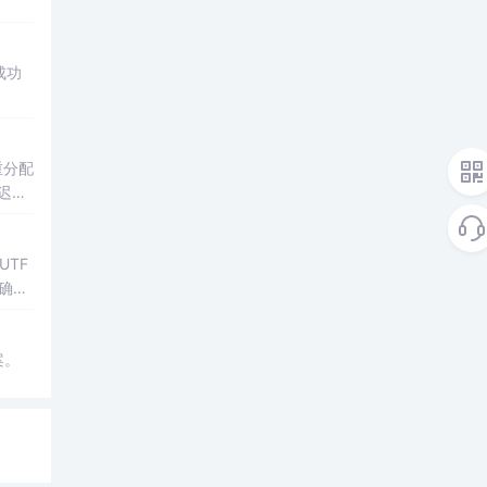
成功
重分配
迟加
TF
确识
用，
案。