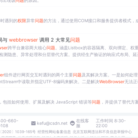
问出现该
问题
的原因。
e时遇到的
权限
异常
问题
的方法，通过使用COM接口和服务提供者模式，
 布局与
web
browser
调用 2 大常见
问题
wser
跨平台兼容两大核心
问题
。涵盖Listbox的容器隔离、双向绑定、权
览器检测隐患、异常处理和分层替代方案。提供经生产验证的响应式布局、延
er
组件进行网页交互时遇到的两个主要
问题
及其解决方案。一是如何处理U
mentStream中读取并指定UTF-8编码来解决。二是解决
Web
Browser
无法正
N的MIME类型来实现JSON数据的正常读取。此外，对于64位平台的应
，包括如何使用、扩展及解决 JavaScript 错误等
问题
，并提供了替代方
400-660-
在线客
工作时间 8:30-
kefu@csdn.net
0108
服
22:00
2020〕1039-165号
经营性网站备案信息
北京互联网违法和不良信息举报中心
me商店下载
账号管理规范
版权与免责声明
版权申诉
出版物许可证
营业执照