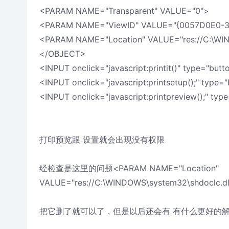
<PARAM NAME="Transparent" VALUE="0">
<PARAM NAME="ViewID" VALUE="{0057D0E0-3
<PARAM NAME="Location" VALUE="res://C:\WIND
</OBJECT>
<INPUT onclick="javascript:printit()" type="bu
<INPUT onclick="javascript:printsetup();" ty
<INPUT onclick="javascript:printpreview();" 
打印预览跟 设置就会出现没有权限
经检查是这里的问题<PARAM NAME="Location"
VALUE="res://C:\WINDOWS\system32\shdoclc.dll/
把它删了就可以了，但是以后还会有 有什么更好的