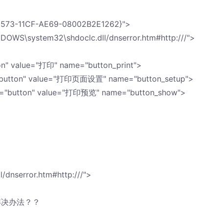
573-11CF-AE69-08002B2E1262}">
OWS\system32\shdoclc.dll/dnserror.htm#http:///">
tton" value="打印" name="button_print">
pe="button" value="打印页面设置" name="button_setup">
type="button" value="打印预览" name="button_show">
dnserror.htm#http:///">
解决办法？？