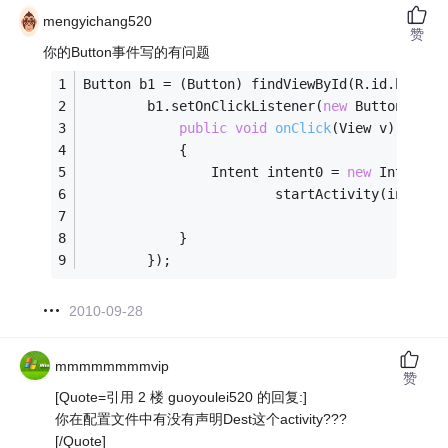
mengyichang520
赞
你的Button事件写的有问题
Button b1 = (Button) findViewById(R.id.btn1);
    	b1.setOnClickListener(
new
 Button.OnCl
public
void
onClick
(View v)
    		{
    			Intent intent0 = 
new
 Intent(M
                        startActivity(intent0
    		}
    	});
2010-09-28
mmmmmmmmvip
赞
[Quote=引用 2 楼 guoyoulei520 的回复:]
你在配置文件中有没有声明Dest这个activity???
[/Quote]