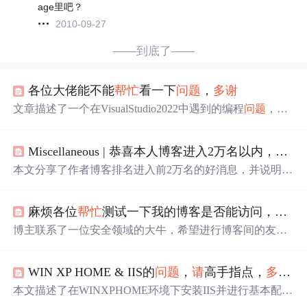
age里吧？
2010-09-27
——到底了——
各位大佬能不能
帮忙
看一下
问题
，
多谢
文章描述了一个在VisualStudio2022中遇到的编程
问题
，包
括两个大括号和if语句的语法错误以及自定义函数jz无法被
识别。代码示例展示了C++程序的函数定义和部分逻辑，
Miscellaneous | 恭喜本人博客进入2万名以内，
多谢
涉及到数组操作和条件判断。
本文分享了作者博客排名进入前2万名的好消息，并说明博
客主要关注算法解析及其实现代码，偶尔会出现针对VS编
译器的简写代码
问题
，解决办法是将简写代码拆分。
麻烦各位
帮忙
测试一下我的博客是否能访问，
多谢
博主联系了一位安全领域的大牛，希望进行博客间的友情
连接。但大牛反馈无法访问该博客，提示找不到服务器。
博主寻求网友帮助，测试博客的可访问性和访问速度，同
WIN XP HOME & IIS的
问题
，
请
高手指点，
多谢
！
时询问是网通还是电信线路的
问题
。
本文描述了在WINXPHOME环境下安装IIS并进行基本配置
后遇到的
问题
：通过http://localhost/访问时提示网页无法显