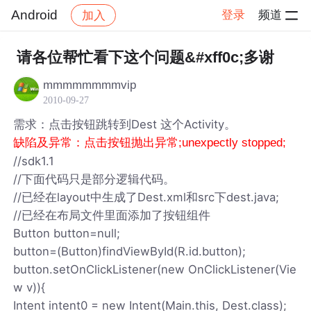
Android
登录
频道
加入
帖子详情
社区
Android
请各位帮忙看下这个问题&#xff0c;多谢
mmmmmmmmvip
2010-09-27
需求：点击按钮跳转到Dest 这个Activity。
缺陷及异常：点击按钮抛出异常;unexpectly stopped;
//sdk1.1
//下面代码只是部分逻辑代码。
//已经在layout中生成了Dest.xml和src下dest.java;
//已经在布局文件里面添加了按钮组件
Button button=null;
button=(Button)findViewById(R.id.button);
button.setOnClickListener(new OnClickListener(Vie
w v)){
Intent intent0 = new Intent(Main.this, Dest.class);