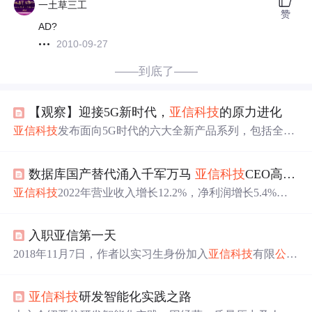
一土草三工
赞
AD?
2010-09-27
——到底了——
【观察】迎接5G新时代，
亚信科技
的原力进化
亚信科技
发布面向5G时代的六大全新产品系列，包括全域
人工智能产品、场景计费产品、PaaS平台产品、网络智能
化产品、大数据产品和开源数据库产品，全面展示对5G网
数据库国产替代涌入千军万马
亚信科技
CEO高念书：非头部企业将难以生存
络与业务的支撑能力。
亚信科技
2022年营业收入增长12.2%，净利润增长5.4%。
公司
“三新”业务收入增长64.2%，其中数据库业务独立运
营，目标在2023年进入行业前十。
亚信科技
看好5G专网市
入职亚信第一天
场，认为
软件
化和白盒化是未来趋势，强调其在5G专网和
数据库市场的竞争优势。
2018年11月7日，作者以实习生身份加入
亚信科技
有限
公司
，首日感受良好。
公司
氛围轻松，同事关系融洽，未感受
到常见于
软件
公司
的压力。特别提到亮哥和万哥的友好，
亚信科技
研发智能化实践之路
表达了在
公司
长期发展的意愿。