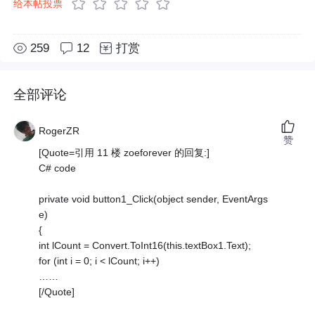
给本帖投票
259
12
打赏
全部评论
RogerZR
赞
[Quote=引用 11 楼 zoeforever 的回复:]
C# code
private void button1_Click(object sender, EventArgs
e)
{
int lCount = Convert.ToInt16(this.textBox1.Text);
for (int i = 0; i < lCount; i++)
……
[/Quote]