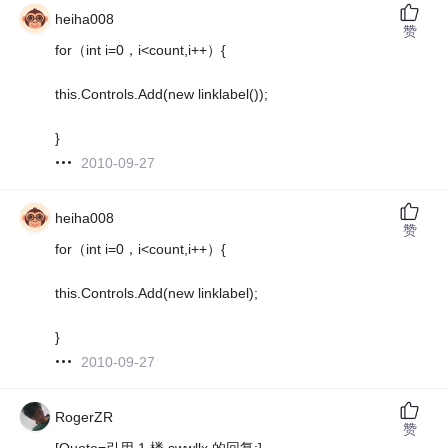
heiha008
赞
for（int i=0，i<count,i++）{
this.Controls.Add(new linklabel());
}
2010-09-27
heiha008
赞
for（int i=0，i<count,i++）{
this.Controls.Add(new linklabel);
}
2010-09-27
RogerZR
赞
[Quote=引用 1 楼 swwllx 的回复:]