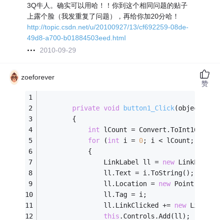
3Q牛人。确实可以用哈！！你到这个相同问题的贴子
上露个脸（我发重复了问题），再给你加20分哈！
http://topic.csdn.net/u/20100927/13/cf692259-08de-
49d8-a700-b01884503eed.html
2010-09-29
zoeforever
赞
private
void
button1_Click
(object sen
        {
int
 lCount = Convert.ToInt16(
this
for
 (
int
 i = 
0
; i < lCount; i++)
            {
                LinkLabel ll = 
new
 LinkLabel(
                ll.Text = i.ToString();
                ll.Location = 
new
 Point(
100
, 
                ll.Tag = i;
                ll.LinkClicked += 
new
 LinkLab
this
.Controls.Add(ll);