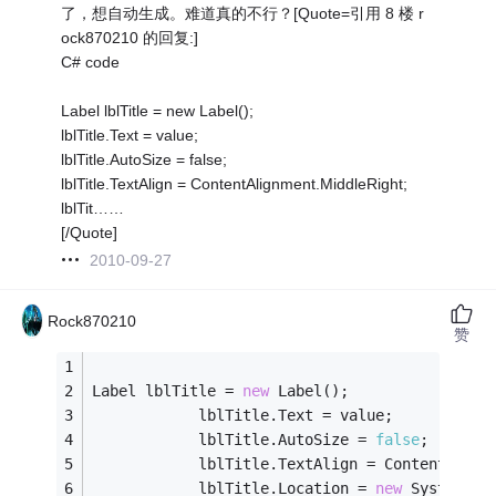
了，想自动生成。难道真的不行？[Quote=引用 8 楼 r
ock870210 的回复:]
C# code
Label lblTitle = new Label();
lblTitle.Text = value;
lblTitle.AutoSize = false;
lblTitle.TextAlign = ContentAlignment.MiddleRight;
lblTit……
[/Quote]
2010-09-27
Rock870210
赞
Label lblTitle = 
new
 Label();
            lblTitle.Text = value;
            lblTitle.AutoSize = 
false
;
            lblTitle.TextAlign = ContentAlign
            lblTitle.Location = 
new
 System.Dr