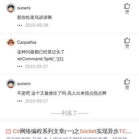
suners
赞
那你给菜鸟讲讲啊
2010-09-28
Carpathia
赞
这种问题都已经菜过头了
strCommand.Split(',')[1]
2010-09-27
suners
赞
不是吧 这个又被难住了吗 高人出来指点指点啊
2010-09-27
——到底了——
C#
网络编程系列文章(一)之
Socket
实现异步
TCP
服