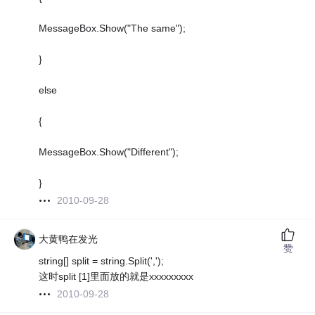
MessageBox.Show("The same");
}
else
{
MessageBox.Show("Different");
}
2010-09-28
大黄鸭在发光
赞
string[] split = string.Split(',');
这时split [1]里面放的就是xxxxxxxxx
2010-09-28