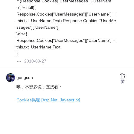
if (Response.Cookies["UserMessages"]["UserNam
e"]!= null){
Response.Cookies["UserMessages"]["UserName"] =
this.txt_UserName.Text+Response.Cookies["UserMe
ssages"]["UserName"];
}else{
Response.Cookies["UserMessages"]["UserName"] =
this.txt_UserName.Text;
}
2010-09-27
gongsun
赞
唉，不想多说，直接看：
Cookies揭秘 [Asp.Net, Javascript]
风行网络电影