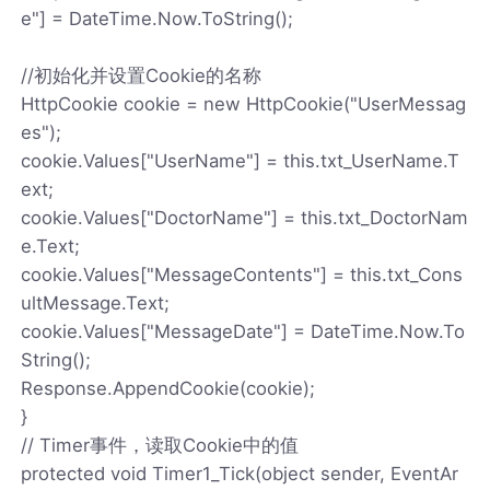
e"] = DateTime.Now.ToString();
//初始化并设置Cookie的名称
HttpCookie cookie = new HttpCookie("UserMessag
es");
cookie.Values["UserName"] = this.txt_UserName.T
ext;
cookie.Values["DoctorName"] = this.txt_DoctorNam
e.Text;
cookie.Values["MessageContents"] = this.txt_Cons
ultMessage.Text;
cookie.Values["MessageDate"] = DateTime.Now.To
String();
Response.AppendCookie(cookie);
}
// Timer事件，读取Cookie中的值
protected void Timer1_Tick(object sender, EventAr