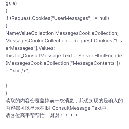
gs e)
{
if (Request.Cookies["UserMessages"] != null)
{
NameValueCollection MessagesCookieCollection;
MessagesCookieCollection = Request.Cookies["Us
erMessages"].Values;
this.lbl_ConsultMessage.Text = Server.HtmlEncode
(MessagesCookieCollection["MessageContents"])
+ "<br />";
}
}
读取的内容会覆盖掉前一条消息，我想实现的是输入的
内容都可以显示在lbl_ConsultMessage.Text中。
请各位高手帮帮忙，谢谢！！！！