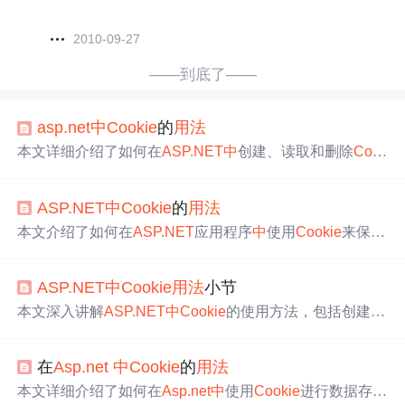
皮皮播放器下载
2010-09-27
——到底了——
asp.net
中
Cookie
的
用法
本文详细介绍了如何在
ASP.NET
中
创建、读取和删除
Coo
kie
，包括设置多个值和过期时间的方法。同时也解释了
C
ookie
的工作原理及如何通过修改过期日期来实现
Cookie
ASP.NET
中
Cookie
的
用法
的删除。
本文介绍了如何在
ASP.NET
应用程序
中
使用
Cookie
来保存
用户信息。包括创建
Cookie
对象、添加键值对、设置过期
时间、将
Cookie
添加到响应
中
以及从请求
中
读取
Cookie
等
ASP.NET
中
Cookie
用法
小节
步骤。
本文深入讲解
ASP.NET
中
Cookie
的使用方法，包括创建、
读取、修改、删除及安全性设置。探讨了
Cookie
在不同场
景下的应用，如存储用户信息、设置过期时间等，并提供
在
Asp.net
中
Cookie
的
用法
了丰富的代码示例。
本文详细介绍了如何在
Asp.net
中
使用
Cookie
进行数据存