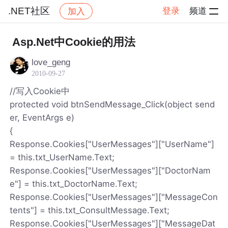
.NET社区
登录
频道
加入
帖子详情
社区
.NET社区
Asp.Net中Cookie的用法
love_geng
2010-09-27
//写入Cookie中
protected void btnSendMessage_Click(object send
er, EventArgs e)
{
Response.Cookies["UserMessages"]["UserName"]
= this.txt_UserName.Text;
Response.Cookies["UserMessages"]["DoctorNam
e"] = this.txt_DoctorName.Text;
Response.Cookies["UserMessages"]["MessageCon
tents"] = this.txt_ConsultMessage.Text;
Response.Cookies["UserMessages"]["MessageDat